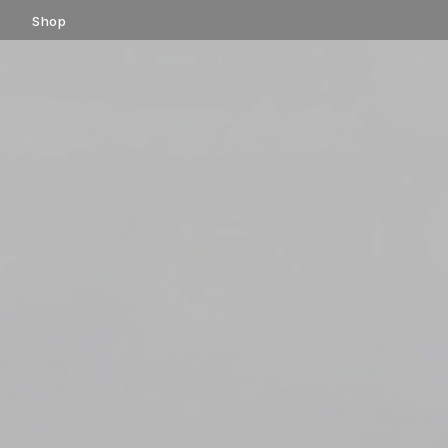
コ
Shop
ン
テ
ン
ツ
へ
ス
キ
ッ
プ