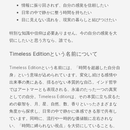
情報に振り回されず、自分の感覚を信頼したい
日常の中で静かに整う時間を持ちたい
目に見えない流れを、現実の暮らしと結びつけたい
特別な知識や信仰は必要ありません。今の自分の感覚を大
切にしたいと思う方なら、誰でも。
Timeless Editionという名前について
Timeless Editionという名前には、「時間を超越した自分自
身」という意味が込められています。変化し続ける感情や
出来事の奥にある、揺るがない本質的な自己。インド哲学
ではアートマーとも表現される、永遠のたった一つの真実
としての自分。Timeless Editionは、その本質に立ち戻るた
めの叡智を、月、星、自然、数、香りといったさまざまな
角度から探求し、日常の中で静かに体感できる形で共有し
ています。同時に、流行や一時的な価値観に左右されな
い、「時間に縛られない視点」を大切にしていることも、