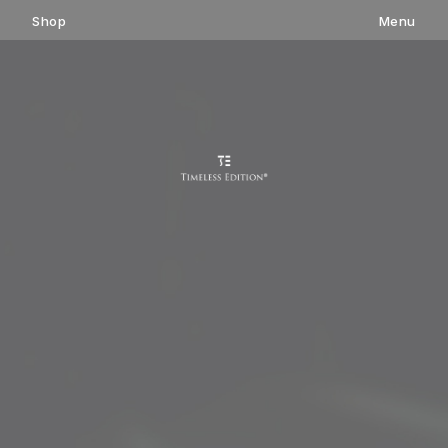
コ
Shop
Menu
ン
テ
ン
ツ
へ
ス
キ
ッ
プ