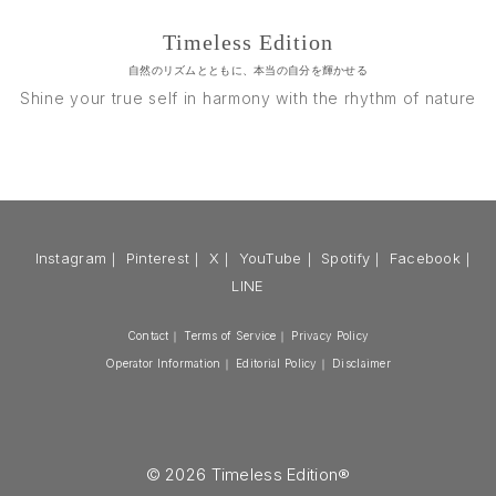
Timeless Edition
自然のリズムとともに、本当の自分を輝かせる
Shine your true self in harmony with the rhythm of nature
Instagram
｜
Pinterest
｜
X
｜
YouTube
｜
Spotify
｜
Facebook
｜
LINE
Contact
｜
Terms of Service
｜
Privacy Policy
Operator Information
｜
Editorial Policy
｜
Disclaimer
© 2026 Timeless Edition®