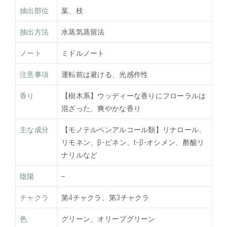
抽出部位
葉、枝
抽出方法
水蒸気蒸留法
ノート
ミドルノート
注意事項
運転前は避ける、光感作性
香り
【樹木系】ウッディーな香りにフローラルは
混ざった、爽やかな香り
主な成分
【モノテルペンアルコール類】リナロール、
リモネン、β-ピネン、t-β-オシメン、酢酸リ
ナリルなど
陰陽
–
チャクラ
第4チャクラ、第3チャクラ
色
グリーン、オリーブグリーン