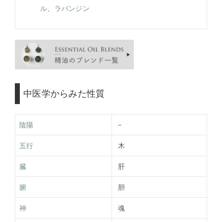
ル
、
ラバンジン
中医学からみた性質
陰陽
–
五行
木
臓
肝
腑
胆
神
魂