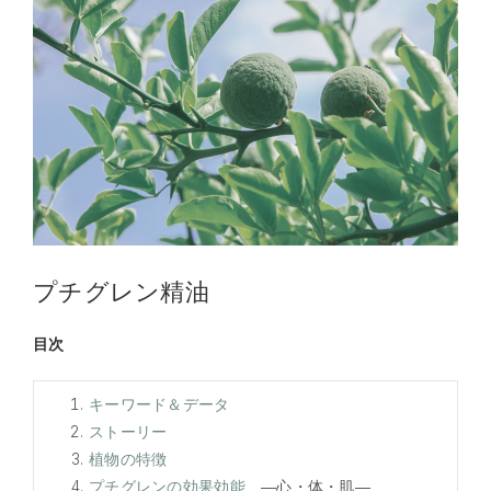
プチグレン精油
目次
キーワード＆データ
ストーリー
植物の特徴
プチグレンの効果効能
―心・体・肌―