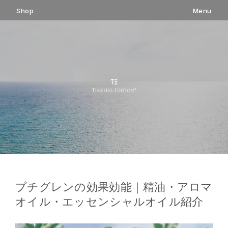
コ
Shop
Menu
ン
テ
ン
ツ
へ
ス
キ
ッ
プ
プチグレンの効果効能｜精油・アロマ
オイル・エッセンシャルオイル紹介