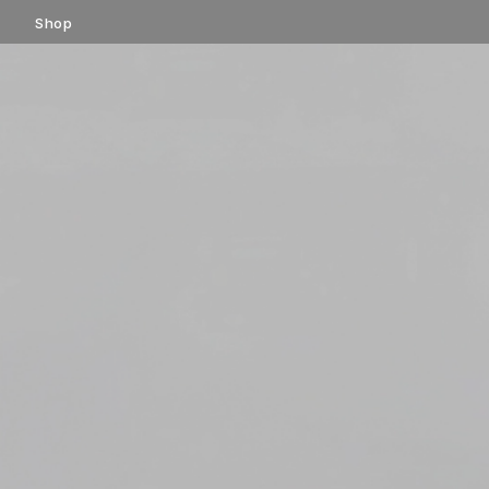
コ
Shop
ン
テ
ン
ツ
へ
ス
キ
ッ
プ