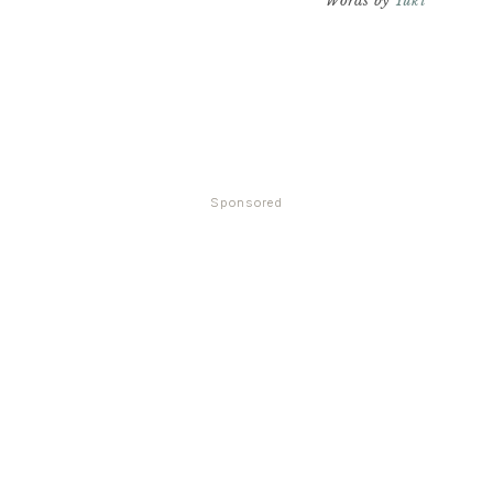
Words by
Yuki
Sponsored