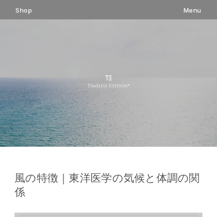
コ
Shop
Menu
ン
テ
ン
ツ
へ
ス
キ
ッ
プ
風の特徴｜東洋医学の気候と体調の関
係