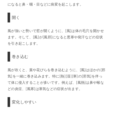
になると鼻・咽・目などに病変を起こします。
開く
風が強いと勢いで窓が開くように、[風]は体の毛穴を開かせ
ます。そして、[風]が[風邪]になると悪寒や発汗などの症状
を引き起こします。
巻き込む
風が吹くと、葉や花びらを巻き込むように、[風]はほかの[邪
気]を一緒に巻き込みます。特に[熱][湿][寒]の[邪気]を伴っ
て体に侵入することが多いです。例えば、[風熱]は鼻や喉な
どの炎症、[風寒]は寒気などの症状が出ます。
変化しやすい