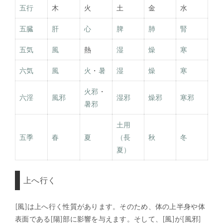
五行
木
火
土
金
水
五臓
肝
心
脾
肺
腎
五気
風
熱
湿
燥
寒
六気
風
火
・
暑
湿
燥
寒
火邪
・
六淫
風邪
湿邪
燥邪
寒邪
暑邪
土用
五季
春
夏
（長
秋
冬
夏）
上へ行く
[風]は上へ行く性質があります。そのため、体の上半身や体
表面である[陽]部に影響を与えます。そして、[風]が[風邪]