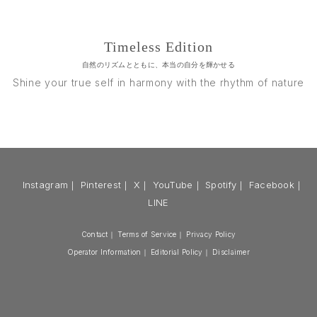
Timeless Edition
自然のリズムとともに、本当の自分を輝かせる
Shine your true self in harmony with the rhythm of nature
Instagram
｜
Pinterest
｜
X
｜
YouTube
｜
Spotify
｜
Facebook
｜
LINE
Contact
｜
Terms of Service
｜
Privacy Policy
Operator Information
｜
Editorial Policy
｜
Disclaimer