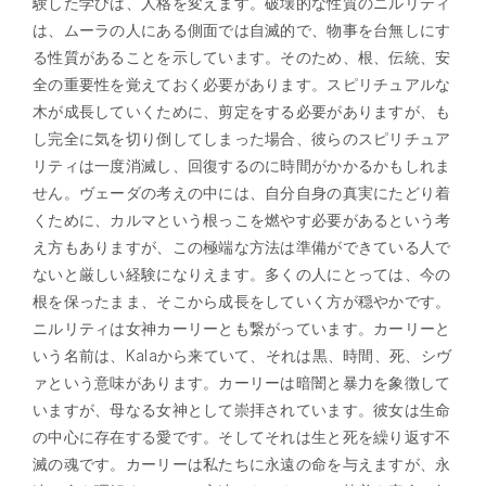
験した学びは、人格を変えます。破壊的な性質のニルリティ
は、ムーラの人にある側面では自滅的で、物事を台無しにす
る性質があることを示しています。そのため、根、伝統、安
全の重要性を覚えておく必要があります。スピリチュアルな
木が成長していくために、剪定をする必要がありますが、も
し完全に気を切り倒してしまった場合、彼らのスピリチュア
リティは一度消滅し、回復するのに時間がかかるかもしれま
せん。ヴェーダの考えの中には、自分自身の真実にたどり着
くために、カルマという根っこを燃やす必要があるという考
え方もありますが、この極端な方法は準備ができている人で
ないと厳しい経験になりえます。多くの人にとっては、今の
根を保ったまま、そこから成長をしていく方が穏やかです。
ニルリティは女神カーリーとも繋がっています。カーリーと
いう名前は、Kalaから来ていて、それは黒、時間、死、シヴ
ァという意味があります。カーリーは暗闇と暴力を象徴して
いますが、母なる女神として崇拝されています。彼女は生命
の中心に存在する愛です。そしてそれは生と死を繰り返す不
滅の魂です。カーリーは私たちに永遠の命を与えますが、永