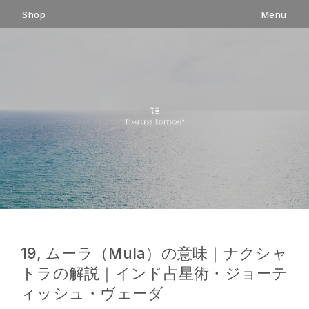
コ
Shop
Menu
ン
テ
ン
ツ
へ
ス
キ
ッ
プ
19, ムーラ（Mula）の意味｜ナクシャ
トラの解説｜インド占星術・ジョーテ
ィッシュ・ヴェーダ