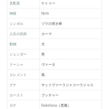
支配星
ケトゥー
神様
Nirrti
シンボル
ゾウの突き棒
人生の目的
カーマ
動物
犬
ジェンダー
男
ドーシャ
ヴァータ
エレメント
風
グナ
サットヴァーラジャスーラジャス
カースト
ブッチャー
ガナ
Rakshasa（悪魔）