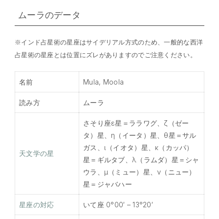
ムーラのデータ
※インド占星術の星座はサイデリアル方式のため、一般的な西洋
占星術の星座とは位置にズレがありますのでご注意ください。
名前
Mula, Moola
読み方
ムーラ
さそり座ε星＝ララワグ、ζ（ゼー
タ）星、η（イータ）星、θ星＝サル
ガス、ι（イオタ）星、κ（カッパ）
天文学の星
星＝ギルタブ、λ（ラムダ）星＝シャ
ウラ、μ（ミュー）星、ν（ニュー）
星＝ジャバハー
星座の対応
いて座 0°00′ – 13°20′