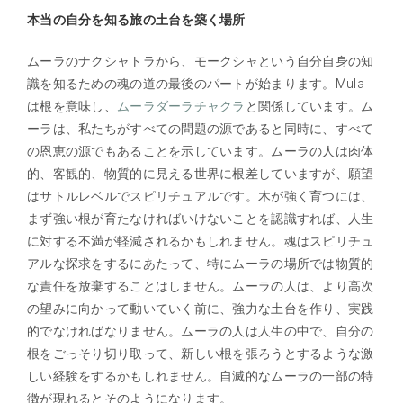
本当の自分を知る旅の土台を築く場所
ムーラのナクシャトラから、モークシャという自分自身の知
識を知るための魂の道の最後のパートが始まります。Mula
は根を意味し、
ムーラダーラチャクラ
と関係しています。ム
ーラは、私たちがすべての問題の源であると同時に、すべて
の恩恵の源でもあることを示しています。ムーラの人は肉体
的、客観的、物質的に見える世界に根差していますが、願望
はサトルレベルでスピリチュアルです。木が強く育つには、
まず強い根が育たなければいけないことを認識すれば、人生
に対する不満が軽減されるかもしれません。魂はスピリチュ
アルな探求をするにあたって、特にムーラの場所では物質的
な責任を放棄することはしません。ムーラの人は、より高次
の望みに向かって動いていく前に、強力な土台を作り、実践
的でなければなりません。ムーラの人は人生の中で、自分の
根をごっそり切り取って、新しい根を張ろうとするような激
しい経験をするかもしれません。自滅的なムーラの一部の特
徴が現れるとそのようになります。