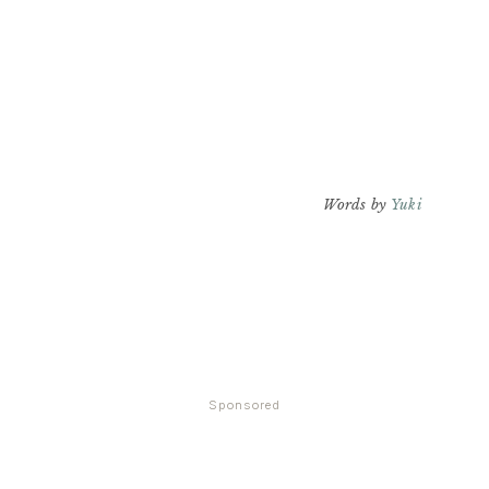
Words by
Yuki
Sponsored