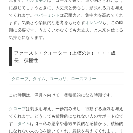
れます。
カルダモン
は、ゴールが遠く、道が閉ざされたよう
に感じてしまうときに、大丈夫と安心し、頑張れる力を与え
てくれます。
ペパーミント
は忍耐力と、集中力を高めてくれ
ます。気楽さや楽観的な思考をもたらす
オレンジ
も、この時
期に必要です。うまくいかなくても大丈夫、と未来を信じる
気持ちになります。
ファースト・クォーター（上弦の月）・・・成
長、積極性
クローブ
、
タイム
、
ユーカリ
、
ローズマリー
この時期は、満月へ向けて一番積極的になる時期です。
クローブ
は刺激を与え、一歩踏み出し、行動する勇気を与え
てくれます。どうしても積極的になれない人のサポート役で
す。
タイム
は引っ込み思案や悲観主義的な感情から、積極的
になれない人の心を開いてくれ、意欲を与えてくれます。ま