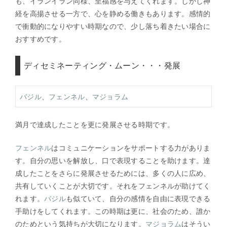
も、イランイラン同様、至福感を与えてくれます。しかし神
経を高揚させる一方で、心を静める働きもあります。感情的
で衝動的になりやすい時期なので、少し落ち着きたい場合に
おすすめです。
ディセミネーティング・ムーン・・・発展
バジル
、
フェンネル
、
マジョラム
満月で達成したことを更に発展させる時期です。
フェンネル
はコミュニケーションをサポートする力がありま
す。自分の思いを解放し、口で表現することを助けます。達
成したことをさらに発展させるためには、多くの人に広め、
共有していくことが大切です。それをフェンネルが助けてく
れます。
バジル
も似ていて、自分の感情を自由に表現できる
手助けをしてくれます。この時期は更に、社会のため、誰か
のためという気持ちが大切になります。
マジョラム
はそうい