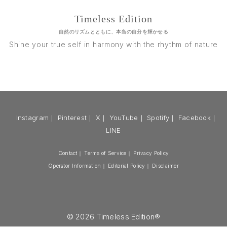
Timeless Edition
自然のリズムとともに、本当の自分を輝かせる
Shine your true self in harmony with the rhythm of nature
Instagram
｜
Pinterest
｜
X
｜
YouTube
｜
Spotify
｜
Facebook
｜
LINE
Contact
｜
Terms of Service
｜
Privacy Policy
Operator Information
｜
Editorial Policy
｜
Disclaimer
© 2026 Timeless Edition®