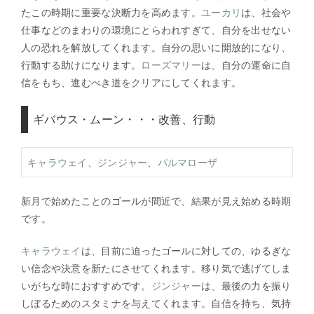
たこの時期に重要な決断力を高めます。
ユーカリ
は、社会や
仕事などのまわりの環境にとらわれすぎて、自分を出せない
人の恐れを解放してくれます。自分の思いに開放的になり、
行動する助けになります。
ローズマリー
は、自分の運命に自
信をもち、進むべき道をクリアにしてくれます。
ギバウス・ムーン・・・改善、行動
キャラウェイ
、
ジンジャー
、
パルマローザ
新月で始めたことのゴールが間近で、結果が見え始める時期
です。
キャラウェイ
は、目前に迫ったゴールに対しての、ゆるぎな
い信念や決意を新たにさせてくれます。移り気で逃げてしま
いがちな時におすすめです。
ジンジャー
は、最後の力を振り
しぼるためのスタミナを与えてくれます。自信を持ち、気持