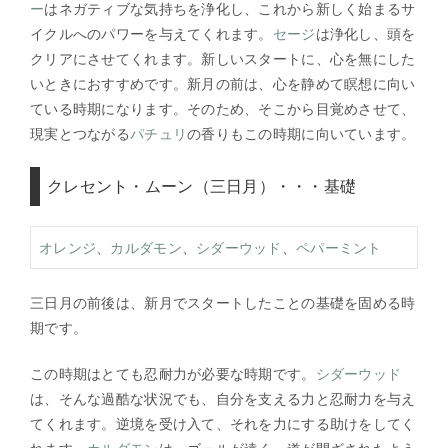
ー
はネガティブな気持ちを浄化し、これから新しく始まるサ
イクルへのパワーを与えてくれます。
セージ
は浄化し、頭を
クリアにさせてくれます。新しいスタートに、心を無にした
いときにおすすめです。新月の前は、心を静めて瞑想に向い
ている時期になります。そのため、そこから目覚めさせて、
現実とつながる
パチュリ
の香りもこの時期に向いています。
クレセント・ムーン（三日月）・・・基礎
オレンジ
、
カルダモン
、
シダーウッド
、
ペパーミント
三日月の前後は、新月でスタートしたことの基礎を固める時
期です。
この時期はとても忍耐力が必要な時期です。
シダーウッド
は、そんな過酷な状況でも、自分を支える力と忍耐力を与え
てくれます。逆境を受け入て、それを力にする助けをしてく