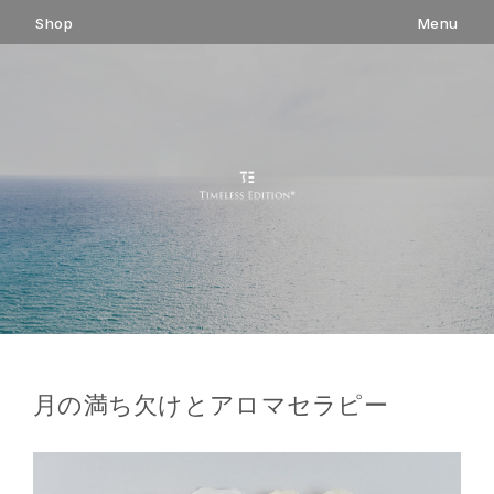
コ
Shop
Menu
ン
テ
ン
ツ
へ
ス
キ
ッ
プ
月の満ち欠けとアロマセラピー