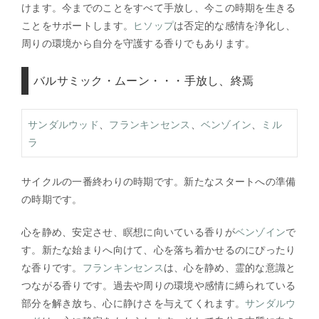
けます。今までのことをすべて手放し、今この時期を生きる
ことをサポートします。
ヒソップ
は否定的な感情を浄化し、
周りの環境から自分を守護する香りでもあります。
バルサミック・ムーン・・・手放し、終焉
サンダルウッド
、
フランキンセンス
、
ベンゾイン
、
ミル
ラ
サイクルの一番終わりの時期です。新たなスタートへの準備
の時期です。
心を静め、安定させ、瞑想に向いている香りが
ベンゾイン
で
す。新たな始まりへ向けて、心を落ち着かせるのにぴったり
な香りです。
フランキンセンス
は、心を静め、霊的な意識と
つながる香りです。過去や周りの環境や感情に縛られている
部分を解き放ち、心に静けさを与えてくれます。
サンダルウ