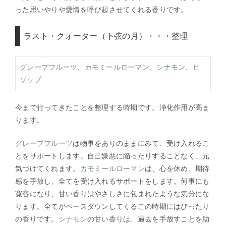
った思いやりや愛情を呼び起させてくれる香りです。
ラスト・クォーター（下弦の月）・・・整理
グレープフルーツ
、
カモミールローマン
、
シナモン
、
ヒ
ソップ
今まで行ってきたことを整理する時期です。浄化作用が高ま
ります。
グレープフルーツ
は物事をありのままにみて、受け入れるこ
とをサポートします。自己嫌悪に陥ったりすることなく、元
気づけてくれます。
カモミールローマン
は、心を休め、期待
感を手放し、全てを受け入れるサポートをします。何事にも
寛容になり、甘い香りはやさしさに包まれたような気分にな
ります。全てがペースダウンしてくるこの時期にはぴったり
の香りです。
シナモン
の甘い香りは、過去を手放すことを助