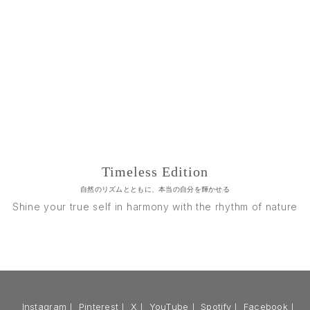
Timeless Edition
自然のリズムとともに、本当の自分を輝かせる
Shine your true self in harmony with the rhythm of nature
Instagram
｜
Pinterest
｜
X
｜
YouTube
｜
Spotify
｜
Facebook
｜