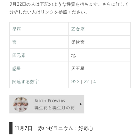
9月22日の人は下記のような性質を持ちます。さらに詳しく
分析したい人はリンクを参照ください。
星座
乙女座
宮
柔軟宮
四元素
地
惑星
天王星
関連する数字
922
｜
22
｜
4
11月7日｜赤いゼラニウム：好奇心