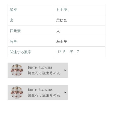
星座
射手座
宮
柔軟宮
四元素
火
惑星
海王星
関連する数字
112
+
5
｜
25
｜
7