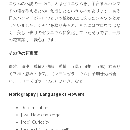
ニウムの伝説の一つに、天はゼラニウムを、予言者ムハンマ
ドの徳を称えるために創造したというものがあります。ある
日ムハンマドがマロウという植物の上に洗ったシャツを乾か
していました。シャツを取り去ると、そこにはマロウではな
く、美しい香りのゼラニウムに変化していたそうです。一般
の花言葉は
「決心」
です。
その他の花言葉
優雅、愉快、尊敬と信頼、愛情、（葉）追想、（赤）君あり
て幸福・慰め・陽気、（レモンゼラニウム）予期せぬ出会
い、（ローズゼラニウム）ひいき、など
Floriography｜Language of Flowers
Determination
[ivy] New challenge
[red] Curiosity
[leaves] “I can and I will”