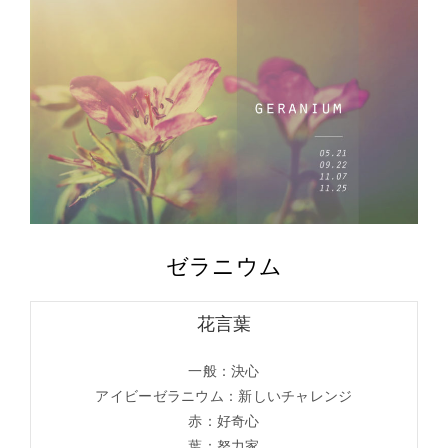
ゼラニウム
花言葉
一般：決心
アイビーゼラニウム：新しいチャレンジ
赤：好奇心
葉：努力家