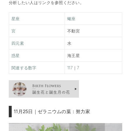
分析したい人はリンクを参照ください。
星座
蠍座
宮
不動宮
四元素
水
惑星
海王星
関連する数字
117
｜
7
11月25日｜ゼラニウムの葉：努力家