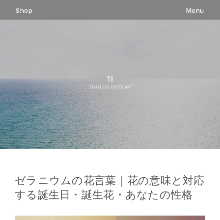
コ
Shop
Menu
ン
テ
ン
ツ
へ
ス
キ
ッ
プ
ゼラニウムの花言葉｜花の意味と対応
する誕生日・誕生花・あなたの性格