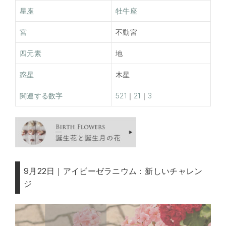
星座
牡牛座
宮
不動宮
四元素
地
惑星
木星
関連する数字
521
｜
21
｜
3
9月22日｜アイビーゼラニウム：新しいチャレン
ジ