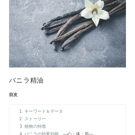
バニラ精油
目次
キーワード＆データ
ストーリー
植物の特徴
バニラの効果効能
―心・体・肌―