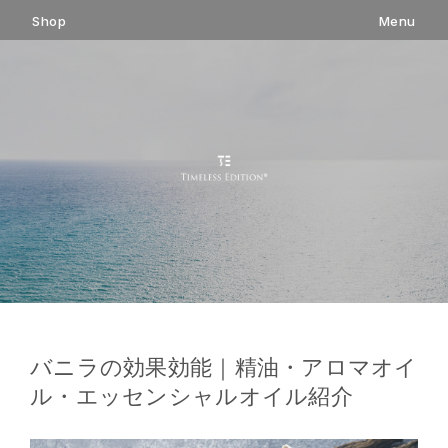
コ
Shop
Menu
ン
テ
ン
ツ
へ
ス
キ
ッ
プ
バニラの効果効能｜精油・アロマオイ
ル・エッセンシャルオイル紹介