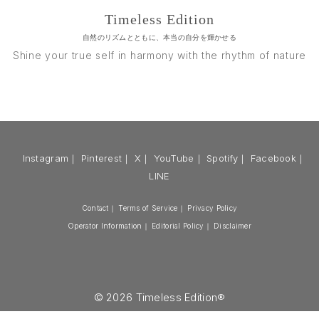
Timeless Edition
自然のリズムとともに、本当の自分を輝かせる
Shine your true self in harmony with the rhythm of nature
Instagram
｜
Pinterest
｜
X
｜
YouTube
｜
Spotify
｜
Facebook
｜
LINE
Contact
｜
Terms of Service
｜
Privacy Policy
Operator Information
｜
Editorial Policy
｜
Disclaimer
© 2026 Timeless Edition®