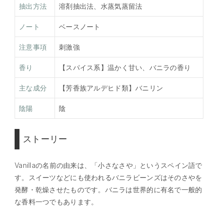
抽出方法
溶剤抽出法、水蒸気蒸留法
ノート
ベースノート
注意事項
刺激強
香り
【スパイス系】温かく甘い、バニラの香り
主な成分
【芳香族アルデヒド類】バニリン
陰陽
陰
ストーリー
Vanillaの名前の由来は、「小さなさや」というスペイン語で
す。スイーツなどにも使われるバニラビーンズはそのさやを
発酵・乾燥させたものです。バニラは世界的に有名で一般的
な香料一つでもあります。