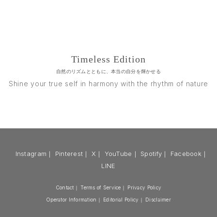
Timeless Edition
自然のリズムとともに、本当の自分を輝かせる
Shine your true self in harmony with the rhythm of nature
Instagram
｜
Pinterest
｜
X
｜
YouTube
｜
Spotify
｜
Facebook
｜
LINE
Contact
｜
Terms of Service
｜
Privacy Policy
Operator Information
｜
Editorial Policy
｜
Disclaimer