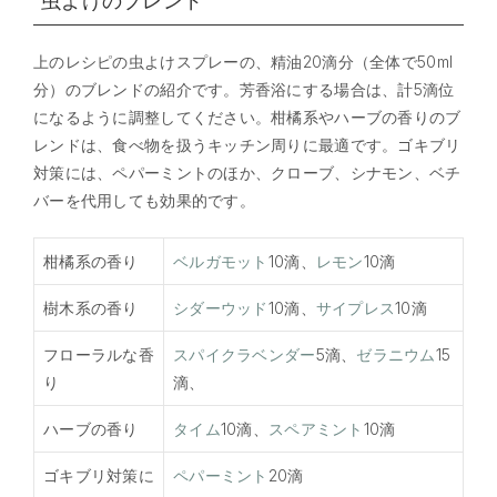
虫よけのブレンド
上のレシピの虫よけスプレーの、精油20滴分（全体で50ml
分）のブレンドの紹介です。芳香浴にする場合は、計5滴位
になるように調整してください。柑橘系やハーブの香りのブ
レンドは、食べ物を扱うキッチン周りに最適です。ゴキブリ
対策には、ペパーミントのほか、クローブ、シナモン、ベチ
バーを代用しても効果的です。
柑橘系の香り
ベルガモット
10滴、
レモン
10滴
樹木系の香り
シダーウッド
10滴、
サイプレス
10滴
フローラルな香
スパイクラベンダー
5滴、
ゼラニウム
15
り
滴、
ハーブの香り
タイム
10滴、
スペアミント
10滴
ゴキブリ対策に
ペパーミント
20滴