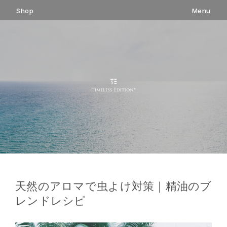
コ
Shop
Menu
ン
テ
ン
ツ
へ
ス
キ
ッ
プ
天然のアロマで虫よけ対策｜精油のブ
レンドレシピ