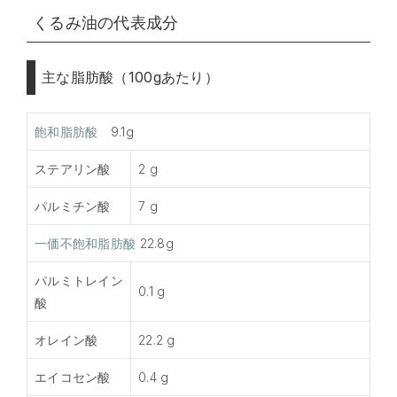
くるみ油の代表成分
主な脂肪酸（100gあたり）
飽和脂肪酸
9.1g
ステアリン酸
2 g
パルミチン酸
7 g
一価不飽和脂肪酸
22.8g
パルミトレイン
0.1 g
酸
オレイン酸
22.2 g
エイコセン酸
0.4 g