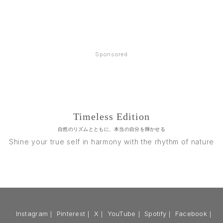
Sponsored
Timeless Edition
自然のリズムとともに、本当の自分を輝かせる
Shine your true self in harmony with the rhythm of nature
Instagram
｜
Pinterest
｜
X
｜
YouTube
｜
Spotify
｜
Facebook
｜