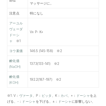
部位
マッサージに。
注意点
特になし
アーユル
ヴェーダ
V± P- K+
ドーシ
ャ
※1
ヨウ素価
146.5 (145-158) ※2
鹸化価
137.3(133-141) ※2
(NaOH)
鹸化価
192.2(187-197) ※2
(KOH)
※1: V：
ヴァータ
、P：
ピッタ
、K：
カパ
、+：
ドーシャ
を上
げる、-：
ドーシャ
を下げる、±：
ドーシャ
に影響しない、