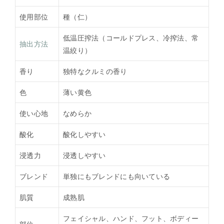
使用部位
種（仁）
低温圧搾法（コールドプレス、冷搾法、常
抽出方法
温絞り）
香り
独特なクルミの香り
色
薄い黄色
使い心地
なめらか
酸化
酸化しやすい
浸透力
浸透しやすい
ブレンド
単独にもブレンドにも向いている
肌質
成熟肌
フェイシャル、ハンド、フット、ボディー