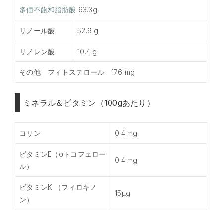
多価不飽和脂肪酸
63.3g
リノール酸
52.9 g
リノレン酸
10.4 g
その他 フィトステロール 176 mg
ミネラル＆ビタミン（100gあたり）
コリン
0.4 mg
ビタミンE（αトコフェロー
0.4 mg
ル）
ビタミンK （フィロキノ
15µg
ン）