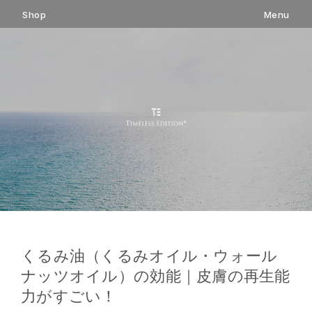
コ
Shop
Menu
ン
テ
ン
ツ
へ
ス
キ
ッ
プ
くるみ油（くるみオイル・ウォール
ナッツオイル）の効能｜皮膚の再生能
力がすごい！