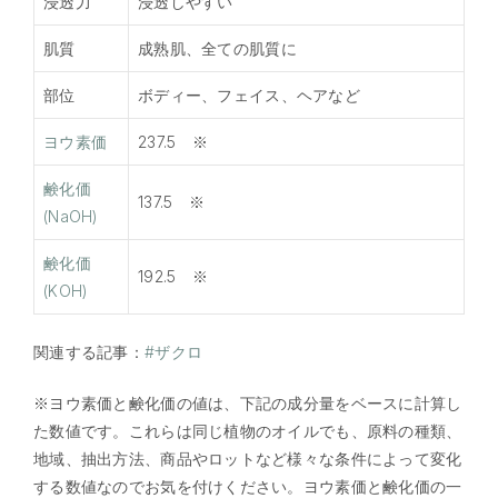
浸透力
浸透しやすい
肌質
成熟肌、全ての肌質に
部位
ボディー、フェイス、ヘアなど
ヨウ素価
237.5 ※
鹸化価
137.5 ※
(NaOH)
鹸化価
192.5 ※
(KOH)
関連する記事：
#ザクロ
※ヨウ素価と鹸化価の値は、下記の成分量をベースに計算し
た数値です。これらは同じ植物のオイルでも、原料の種類、
地域、抽出方法、商品やロットなど様々な条件によって変化
する数値なのでお気を付けください。ヨウ素価と鹸化価の一