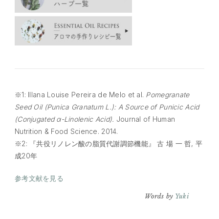
※1: Illana Louise Pereira de Melo et al.
Pomegranate
Seed Oil (Punica Granatum L.): A Source of Punicic Acid
(Conjugated α-Linolenic Acid).
Journal of Human
Nutrition & Food Science. 2014.
※2: 『共役リノレン酸の脂質代謝調節機能』 古 場 一 哲, 平
成20年
参考文献を見る
Words by
Yuki