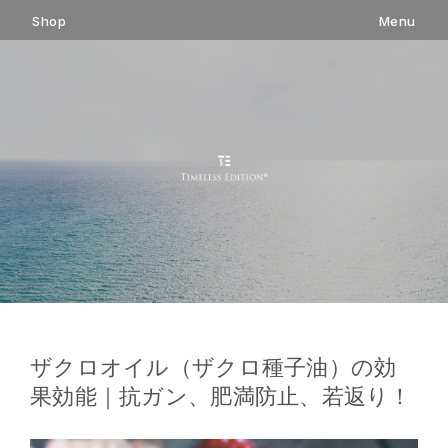
コ
Shop
Menu
ン
テ
ン
ツ
へ
ス
キ
ッ
プ
ザクロオイル（ザクロ種子油）の効
果効能｜抗ガン、肥満防止、若返り！