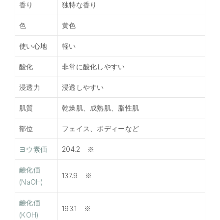
香り
独特な香り
色
黄色
使い心地
軽い
酸化
非常に酸化しやすい
浸透力
浸透しやすい
肌質
乾燥肌、成熟肌、脂性肌
部位
フェイス、ボディーなど
ヨウ素価
204.2 ※
鹸化価
137.9 ※
(NaOH)
鹸化価
193.1 ※
(KOH)