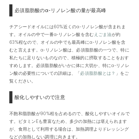
必須脂肪酸のα-リノレン酸の量が最高峰
チアシードオイルには60%近くのα-リノレン酸が含まれま
す。オイルの中で一番α-リノレン酸を含む
えごま油
が約
63%程なので、オイルの中でも最高峰にα-リノレン酸を含
むと言えます。α-リノレン酸は、必須脂肪酸の一つで、特に
私たちに足りないものなので、積極的に摂取することをおす
すめします。必須脂肪酸がいかに体に大切か、特にα-リノレ
ン酸の必要性についての詳細は、「
必須脂肪酸とは？
」をご
覧ください。
酸化しやすいので注意
不飽和脂肪酸が90%程を占めるので、酸化しやすいオイルで
す。ビタミンEも豊富なため、多少の加熱には堪えられます
が、食用として利用する場合は、加熱調理よりドレッシング
などの加熱しない調理に向きます。