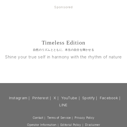
Sponsored
Timeless Edition
自然のリズムとともに、本当の自分を輝かせる
Shine your true self in harmony with the rhythm of nature
Instagram
｜
Pinterest
｜
X
｜
YouTube
｜
Spotify
｜
Facebook
｜
LINE
Contact
｜
Terms of Service
｜
Privacy Policy
Operator Information
｜
Editorial Policy
｜
Disclaimer