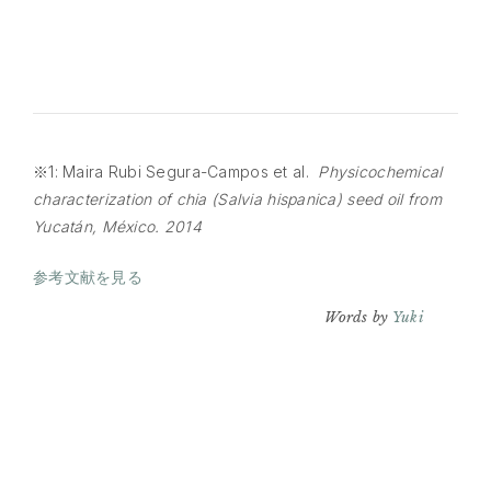
※1: Maira Rubi Segura-Campos et al.
Physicochemical
characterization of chia (Salvia hispanica) seed oil from
Yucatán, México.
2014
参考文献を見る
Words by
Yuki