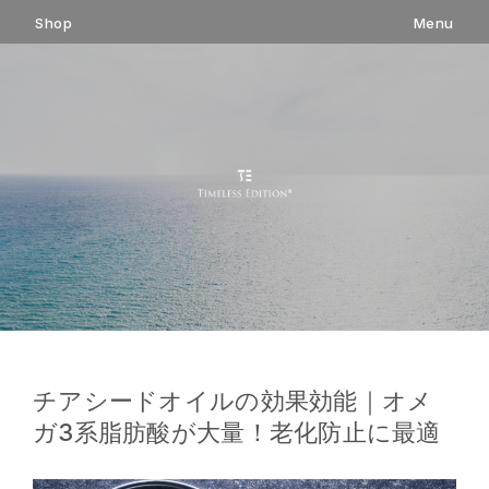
コ
Shop
Menu
ン
テ
ン
ツ
へ
ス
キ
ッ
プ
チアシードオイルの効果効能｜オメ
ガ3系脂肪酸が大量！老化防止に最適