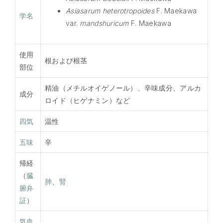
Asiasarum heterotropoides
F. Maekawa
学名
var.
mandshuricum
F. Maekawa
使用
根および根茎
部位
精油（メチルオイゲノール）、辛味成分、アルカ
成分
ロイド（ヒゲナミン）など
四気
温性
五味
辛
帰経
（
臓
肺
、
腎
腑弁
証
）
気血