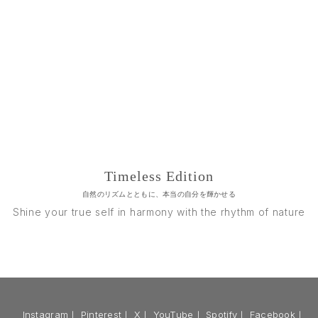
Timeless Edition
自然のリズムとともに、本当の自分を輝かせる
Shine your true self in harmony with the rhythm of nature
Instagram
｜
Pinterest
｜
X
｜
YouTube
｜
Spotify
｜
Facebook
｜