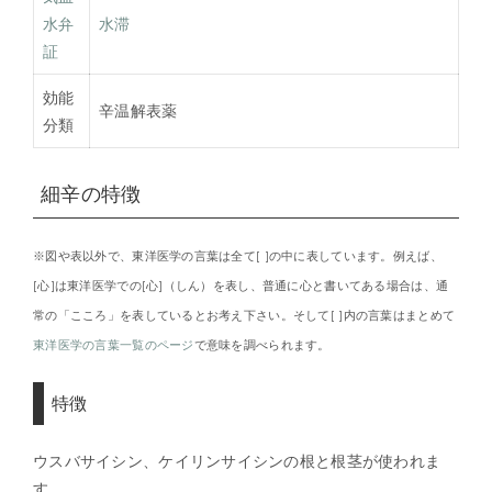
水弁
水滞
証
効能
辛温解表薬
分類
細辛の特徴
※図や表以外で、東洋医学の言葉は全て[ ]の中に表しています。例えば、
[心]は東洋医学での[心]（しん）を表し、普通に心と書いてある場合は、通
常の「こころ」を表しているとお考え下さい。そして[ ]内の言葉はまとめて
東洋医学の言葉一覧のページ
で意味を調べられます。
特徴
ウスバサイシン、ケイリンサイシンの根と根茎が使われま
す。