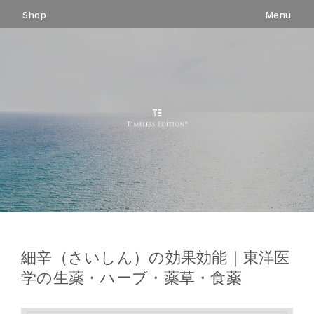
コ
Shop
Menu
ン
テ
ン
ツ
へ
ス
キ
ッ
プ
細辛（さいしん）の効果効能｜東洋医
学の生薬・ハーブ・薬草・食薬