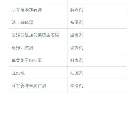
小青竜湯加石膏
解表剤
清上蠲痛湯
祛風剤
当帰四逆加呉茱萸生姜湯
温裏剤
当帰四逆湯
温裏剤
麻黄附子細辛湯
解表剤
立効散
祛風剤
苓甘姜味辛夏仁湯
祛湿剤