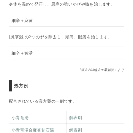
身体を温めて発汗し、悪寒の強いかぜや咳を治します。
細辛＋麻黄
[風寒湿]の3つの邪を除去し、頭痛、眼痛を治します。
細辛＋独活
『漢方294処方生薬解説』より
処方例
配合されている漢方薬の一例です。
小青竜湯
解表剤
小青竜湯合麻杏甘石湯
解表剤