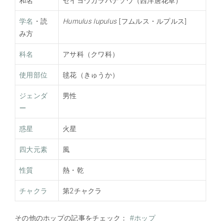
和名
セイヨウカラハナソウ（西洋唐花草）
学名
・読
Humulus lupulus
[フムルス・ルプルス]
み方
科名
アサ科（クワ科）
使用部位
毬花（きゅうか）
ジェンダ
男性
ー
惑星
火星
四大元素
風
性質
熱・乾
チャクラ
第2チャクラ
その他のホップの記事をチェック：
#ホップ