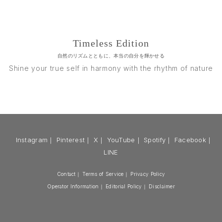
Timeless Edition
自然のリズムとともに、本当の自分を輝かせる
Shine your true self in harmony with the rhythm of nature
Instagram
｜
Pinterest
｜
X
｜
YouTube
｜
Spotify
｜
Facebook
｜
LINE
Contact
｜
Terms of Service
｜
Privacy Policy
Operator Information
｜
Editorial Policy
｜
Disclaimer