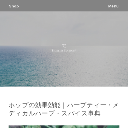
コ
Shop
Menu
ン
テ
ン
ツ
へ
ス
キ
ッ
プ
ホップの効果効能｜ハーブティー・メ
ディカルハーブ・スパイス事典