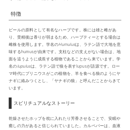
特徴
ビールの原料として有名なハーブです。株には雄と雌があ
り、受精後は香りが弱まるため、ハーブティーとする場合は
雌株を使用します。学名の
Humulus
は、ラテン語で大地を意
味するhumusが由来です。支柱などの支えがない場合は、地
面を這うように成長する植物であることから来ています。学
名の
lupulus
は、ラテン語で狼を表すlupusが語源です。ロー
マ時代にプリニウスがこの植物を、羊を食べる狼のようにヤ
ナギに絡みつくとし、「ヤナギの狼」と呼んだことからきて
います。
スピリチュアルなストーリー
乾燥させたホップを枕に入れたり芳香させることで、安眠や
癒しの力があると信じられていました。カルペパーは、血液