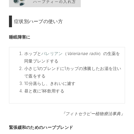
症状別ハーブの使い方
睡眠障害に
ホップと
バレリアン
（
Valerianae radix
）の生薬を
同量ブレンドする
小さじ1のブレンドに1カップの沸騰したお湯を注い
で蓋をする
10分蒸らし、きれいに濾す
昼と夜に1杯飲用する
『フィトセラピー植物療法事典』
緊張緩和のためのハーブブレンド