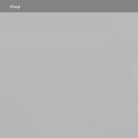
コ
Shop
ン
テ
ン
ツ
へ
ス
キ
ッ
プ