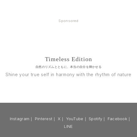
Sponsored
Timeless Edition
自然のリズムとともに、本当の自分を輝かせる
Shine your true self in harmony with the rhythm of nature
Instagram
｜
Pinterest
｜
X
｜
YouTube
｜
Spotify
｜
Facebook
｜
LINE