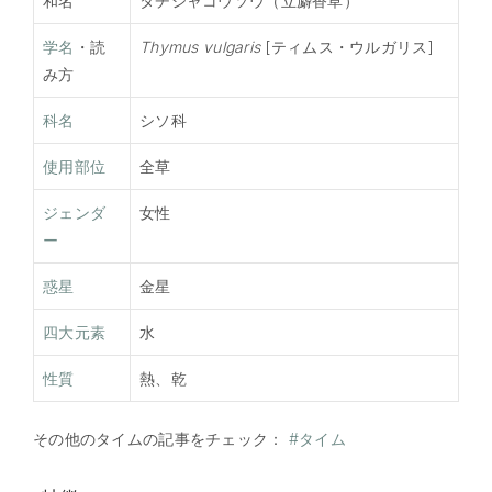
和名
タチジャコウソウ（立麝香草）
学名
・読
Thymus vulgaris
[ティムス・ウルガリス]
み方
科名
シソ科
使用部位
全草
ジェンダ
女性
ー
惑星
金星
四大元素
水
性質
熱、乾
その他のタイムの記事をチェック：
#タイム