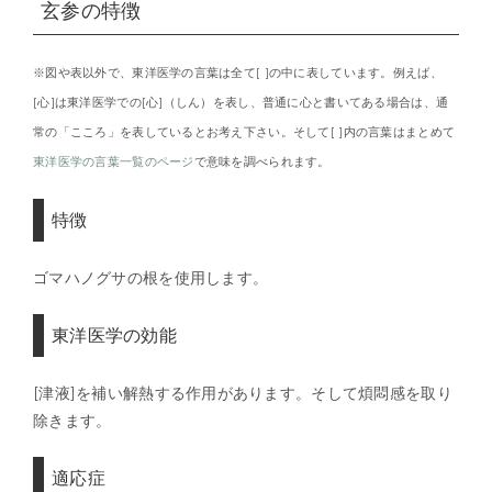
玄参の特徴
※図や表以外で、東洋医学の言葉は全て[ ]の中に表しています。例えば、
[心]は東洋医学での[心]（しん）を表し、普通に心と書いてある場合は、通
常の「こころ」を表しているとお考え下さい。そして[ ]内の言葉はまとめて
東洋医学の言葉一覧のページ
で意味を調べられます。
特徴
ゴマハノグサの根を使用します。
東洋医学の効能
[津液]を補い解熱する作用があります。そして煩悶感を取り
除きます。
適応症