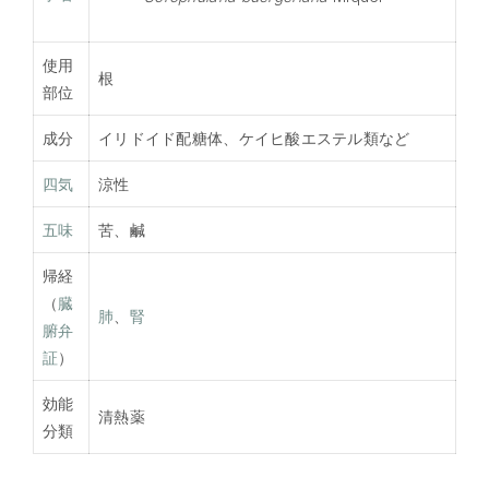
使用
根
部位
成分
イリドイド配糖体、ケイヒ酸エステル類など
四気
涼性
五味
苦、鹹
帰経
（
臓
肺
、
腎
腑弁
証
）
効能
清熱薬
分類