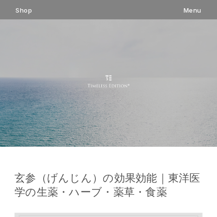
コ
Shop
Menu
ン
テ
ン
ツ
へ
ス
キ
ッ
プ
玄参（げんじん）の効果効能｜東洋医
学の生薬・ハーブ・薬草・食薬