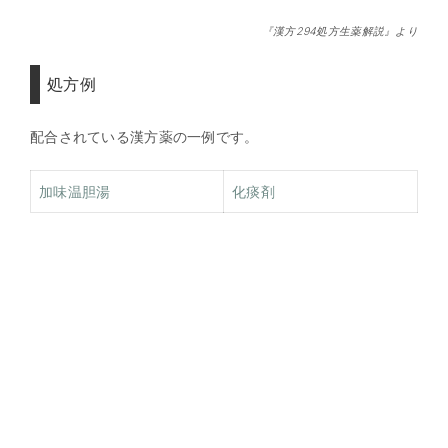
『漢方294処方生薬解説』より
処方例
配合されている漢方薬の一例です。
加味温胆湯
化痰剤