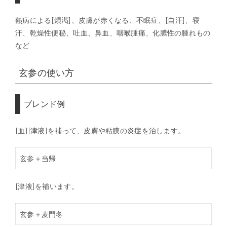
熱病による[煩渇]、皮膚が赤くなる、不眠症、[自汗]、寝
汗、乾燥性便秘、吐血、鼻血、咽喉腫痛、化膿性の腫れもの
など
玄参の使い方
ブレンド例
[血][津液]を補って、皮膚や粘膜の炎症を治します。
玄参＋当帰
[津液]を補います。
玄参＋麦門冬