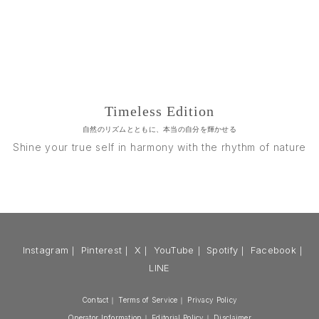
Timeless Edition
自然のリズムとともに、本当の自分を輝かせる
Shine your true self in harmony with the rhythm of nature
Instagram
｜
Pinterest
｜
X
｜
YouTube
｜
Spotify
｜
Facebook
｜
LINE
Contact
｜
Terms of Service
｜
Privacy Policy
Operator Information
｜
Editorial Policy
｜
Disclaimer