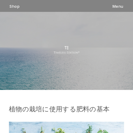
コ
Shop
Menu
ン
テ
ン
ツ
へ
ス
キ
ッ
プ
植物の栽培に使用する肥料の基本