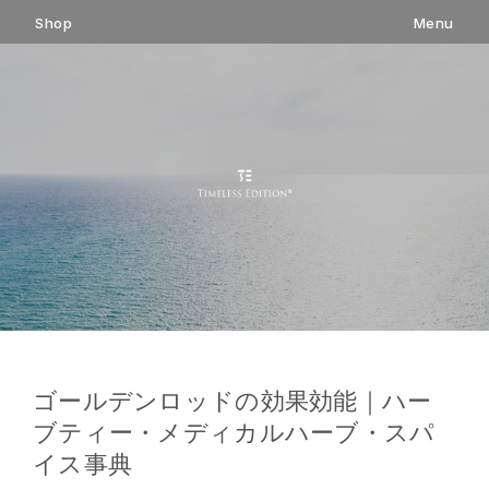
コ
Shop
Menu
ン
テ
ン
ツ
へ
ス
キ
ッ
プ
ゴールデンロッドの効果効能｜ハー
ブティー・メディカルハーブ・スパ
イス事典