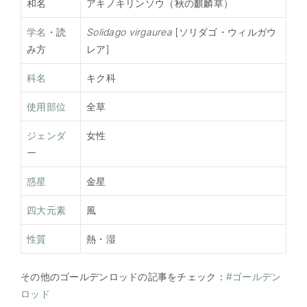
和名
アキノキリンソウ（秋の麒麟草）
学名
・読
Solidago virgaurea
[ソリダゴ・ウィルガウ
み方
レア]
科名
キク科
使用部位
全草
ジェンダ
女性
ー
惑星
金星
四大元素
風
性質
熱・湿
その他のゴールデンロッドの記事をチェック：
#ゴールデン
ロッド