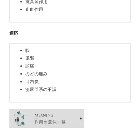
抗真菌作用
止血作用
適応
咳
風邪
頭痛
のどの痛み
口内炎
泌尿器系の不調