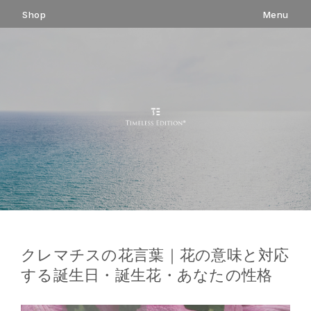
コ
Shop
Menu
ン
テ
ン
ツ
へ
ス
キ
ッ
プ
クレマチスの花言葉｜花の意味と対応
する誕生日・誕生花・あなたの性格