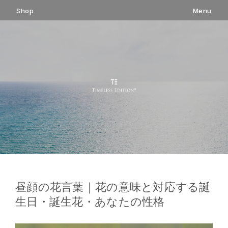
コ
Shop
Menu
ン
テ
ン
ツ
へ
ス
キ
ッ
プ
昼顔の花言葉｜花の意味と対応する誕
生日・誕生花・あなたの性格