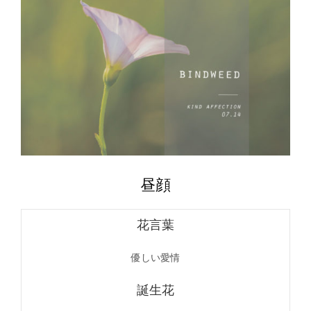
昼顔
花言葉
優しい愛情
誕生花