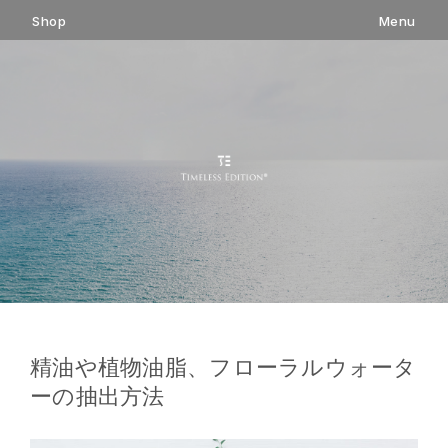
コ
Shop
Menu
ン
テ
ン
ツ
へ
ス
キ
ッ
プ
精油や植物油脂、フローラルウォータ
ーの抽出方法