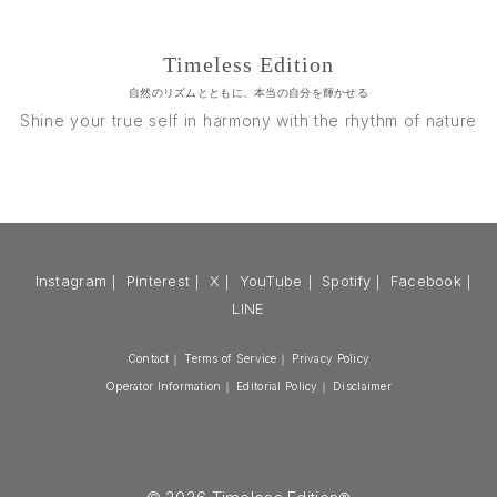
Timeless Edition
自然のリズムとともに、本当の自分を輝かせる
Shine your true self in harmony with the rhythm of nature
Instagram
｜
Pinterest
｜
X
｜
YouTube
｜
Spotify
｜
Facebook
｜
LINE
Contact
｜
Terms of Service
｜
Privacy Policy
Operator Information
｜
Editorial Policy
｜
Disclaimer