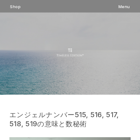
コ
Shop
Menu
ン
テ
ン
ツ
へ
ス
キ
ッ
プ
エンジェルナンバー515, 516, 517,
518, 519の意味と数秘術