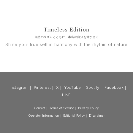
Timeless Edition
自然のリズムとともに、本当の自分を輝かせる
Shine your true self in harmony with the rhythm of nature
Instagram
｜
Pinterest
｜
X
｜
YouTube
｜
Spotify
｜
Facebook
｜
LINE
Contact
｜
Terms of Service
｜
Privacy Policy
Operator Information
｜
Editorial Policy
｜
Disclaimer