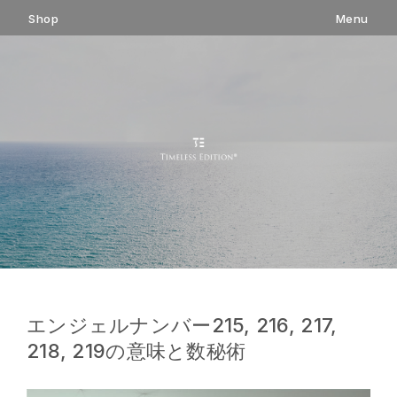
コ
Shop
Menu
ン
テ
ン
ツ
へ
ス
キ
ッ
プ
エンジェルナンバー215, 216, 217,
218, 219の意味と数秘術