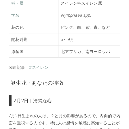
科・属
スイレン科スイレン属
学名
Nymphaea spp.
花の色
ピンク、白、紫、青、など
開花時期
5～9月
原産国
北アフリカ、南ヨーロッパ
関連記事：
#スイレン
誕生花・あなたの特徴
7月2日｜清純な心
7月2日生まれの人は、２と月の影響があるので、内向的で内
面を重視する人です。特に人の感情を敏感に察知することが