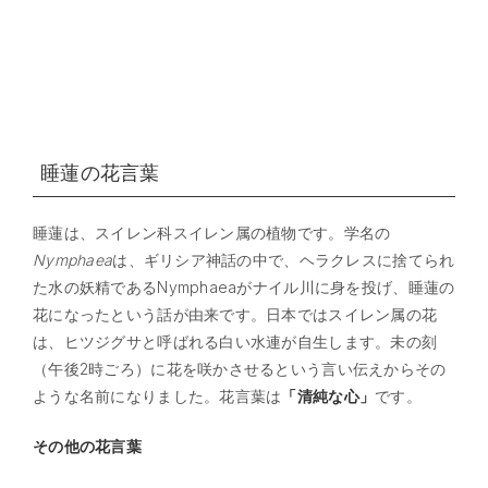
睡蓮の花言葉
睡蓮は、スイレン科スイレン属の植物です。学名の
Nymphaea
は、ギリシア神話の中で、ヘラクレスに捨てられ
た水の妖精であるNymphaeaがナイル川に身を投げ、睡蓮の
花になったという話が由来です。日本ではスイレン属の花
は、ヒツジグサと呼ばれる白い水連が自生します。未の刻
（午後2時ごろ）に花を咲かさせるという言い伝えからその
ような名前になりました。花言葉は
「清純な心」
です。
その他の花言葉