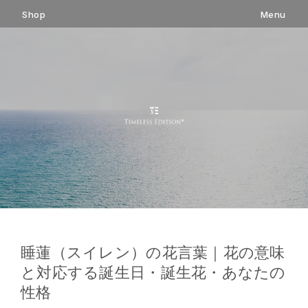
コ
Shop
Menu
ン
テ
ン
ツ
へ
ス
キ
ッ
プ
睡蓮（スイレン）の花言葉｜花の意味
と対応する誕生日・誕生花・あなたの
性格