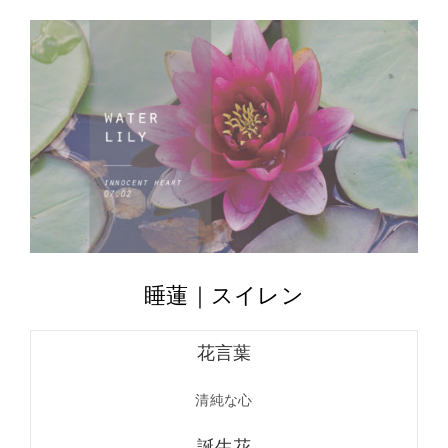
睡蓮｜スイレン
花言葉
清純な心
誕生花