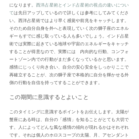
になります。
西洋占星術とインド占星術の視点の違いについ
て
は先日アップしているので詳しくは参考にしてみてくださ
い。西洋占星術ではより早く感覚や前兆をキャッチします。
そのため自分自身を外へと表現していく次の獅子座のエネル
ギーもすでに感じ取っている人も多いでしょう。インド占星
術では実際に起きている地球や宇宙のエネルギーをキャッチ
することが得意なので、実際には 内向的な行動、コンフォ
ートゾーン内での行動がまだ多くなっているかと思います。
感情にじっくり向き合い、自分の安心安全をしっかりここで
再確立することが、次の獅子座で本格的に自分を輝かせる外
側の行動を自信を持ってすることができます。
この期間に意識するとよいこと
このタイミングに意識するポイントをお伝えします。太陽が
蟹座にある時は、自分の「感情」を知ることがとても大切で
す。人によってどんな風な感情の傾向が現れるかはそれぞれ
です。それは個人のホロスコープの太陽、月、アセンダント