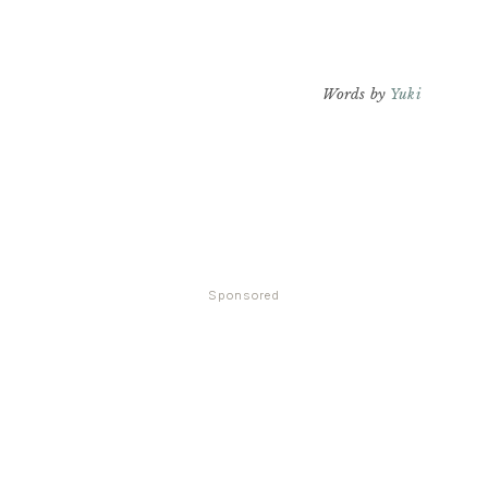
Words by
Yuki
Sponsored