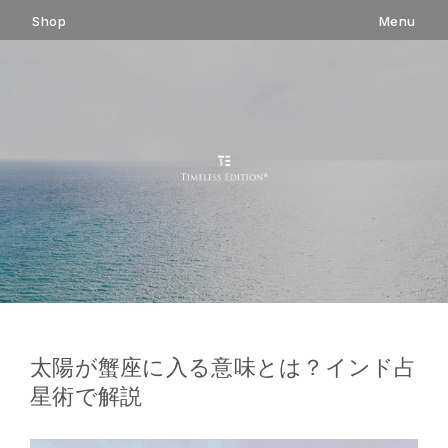
コ
Shop
Menu
ン
テ
ン
ツ
へ
ス
キ
ッ
プ
太陽が蟹座に入る意味とは？インド占
星術で解説