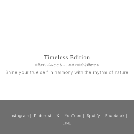
Timeless Edition
自然のリズムとともに、本当の自分を輝かせる
Shine your true self in harmony with the rhythm of nature
Instagram
｜
Pinterest
｜
X
｜
YouTube
｜
Spotify
｜
Facebook
｜
LINE