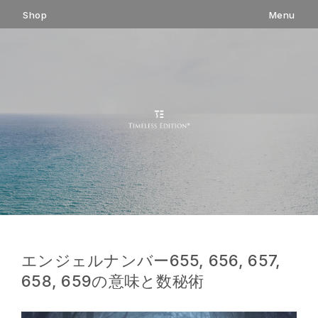
コ
Shop
Menu
ン
テ
ン
ツ
へ
ス
キ
ッ
プ
エンジェルナンバー655, 656, 657,
658, 659の意味と数秘術