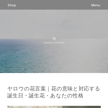
コ
Shop
Menu
ン
テ
ン
ツ
へ
ス
キ
ッ
プ
ヤロウの花言葉｜花の意味と対応する
誕生日・誕生花・あなたの性格