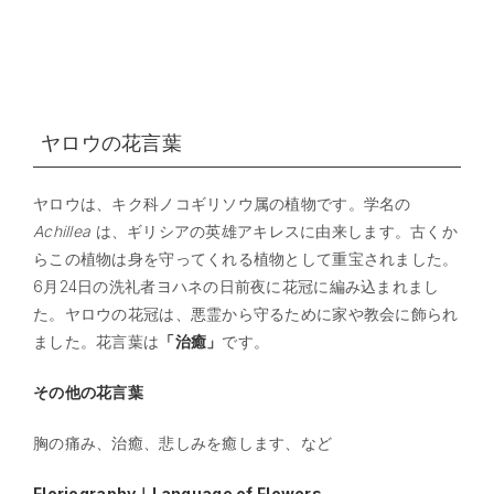
ヤロウの花言葉
ヤロウは、キク科ノコギリソウ属の植物です。学名の
Achillea
は、ギリシアの英雄アキレスに由来します。古くか
らこの植物は身を守ってくれる植物として重宝されました。
6月24日の洗礼者ヨハネの日前夜に花冠に編み込まれまし
た。ヤロウの花冠は、悪霊から守るために家や教会に飾られ
ました。花言葉は
「治癒」
です。
その他の花言葉
胸の痛み、治癒、悲しみを癒します、など
Floriography｜Language of Flowers