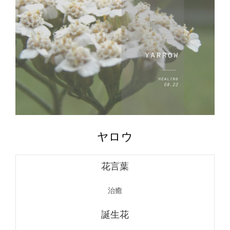
ヤロウ
花言葉
治癒
誕生花