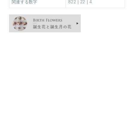
関連する数字
822
｜
22
｜
4