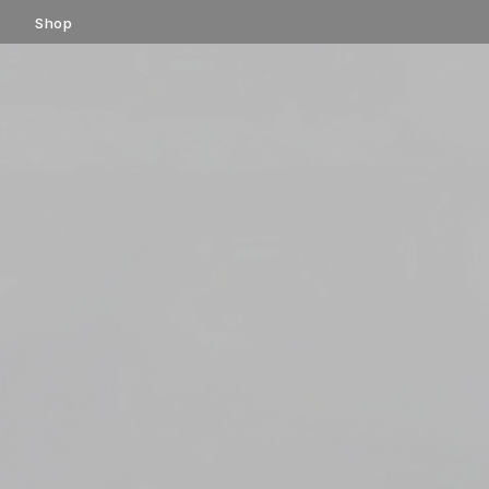
コ
Shop
ン
テ
ン
ツ
へ
ス
キ
ッ
プ