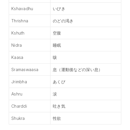
Kshavadhu
いびき
Thrishna
のどの渇き
Kshuth
空腹
Nidra
睡眠
Kaasa
咳
Sramaswaasa
息（運動後などの深い息）
Jrimbha
あくび
Ashru
涙
Charddi
吐き気
Shukra
性欲