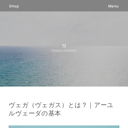
コ
Shop
Menu
ン
テ
ン
ツ
へ
ス
キ
ッ
プ
ヴェガ（ヴェガス）とは？｜アーユ
ルヴェーダの基本