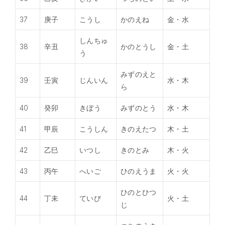
37
庚子
こうし
かのえね
金・水
しんちゅ
38
辛丑
かのとうし
金・土
う
みずのえと
39
壬寅
じんいん
水・木
ら
40
癸卯
きぼう
みずのとう
水・木
41
甲辰
こうしん
きのえたつ
木・土
42
乙巳
いつし
きのとみ
木・火
43
丙午
へいご
ひのえうま
火・火
ひのとひつ
44
丁未
ていび
火・土
じ