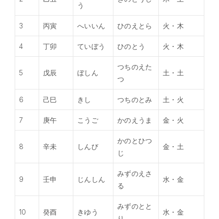
う
3
丙寅
へいいん
ひのえとら
火・木
4
丁卯
ていぼう
ひのとう
火・木
つちのえた
5
戊辰
ぼしん
土・土
つ
6
己巳
きし
つちのとみ
土・火
7
庚午
こうご
かのえうま
金・火
かのとひつ
8
辛未
しんび
金・土
じ
みずのえさ
9
壬申
じんしん
水・金
る
みずのとと
10
癸酉
きゆう
水・金
り