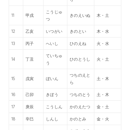
こうじゅ
11
甲戌
きのえいぬ
木・土
つ
12
乙亥
いつがい
きのとい
木・水
13
丙子
へいし
ひのえね
火・水
ていちゅ
14
丁丑
ひのとうし
火・土
う
つちのえと
15
戊寅
ぼいん
土・木
ら
16
己卯
きぼう
つちのとう
土・木
17
庚辰
こうしん
かのえたつ
金・土
18
辛巳
しんし
かのとみ
金・火