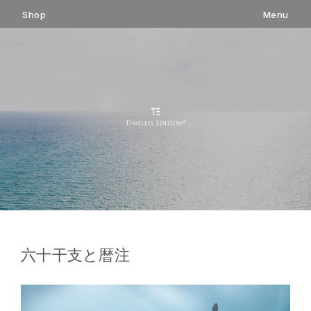
コ
Shop
Menu
ン
テ
ン
ツ
へ
ス
キ
ッ
プ
六十干支と暦注