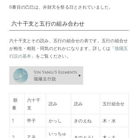
6番目の己巳は、弁財天を祭る日とされていました。
六十干支と五行の組み合わせ
六十干支とその読み、五行の組合せの表です。五行の組合せ
が相生・相剋・同気のどれかになります。詳しくは「
陰陽五
行説の基本
」をご覧ください。
順
六十干
読み
読み
五行組合せ
番
支
1
甲子
かっし
きのえね
木・水
いっちゅ
2
乙丑
きのとうし
木・土