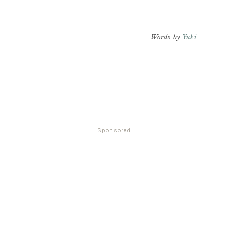
Words by
Yuki
Sponsored