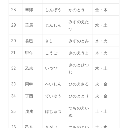
28
辛卯
しんぼう
かのとう
金・木
みずのえた
29
壬辰
じんしん
水・土
つ
30
癸巳
きし
みずのとみ
水・火
31
甲午
こうご
きのえうま
木・火
きのとひつ
32
乙未
いつび
木・土
じ
33
丙申
へいしん
ひのえさる
火・金
34
丁酉
ていゆう
ひのととり
火・金
つちのえい
35
戊戌
ぼじゅつ
土・土
ぬ
36
己亥
きがい
つちのとい
土・水