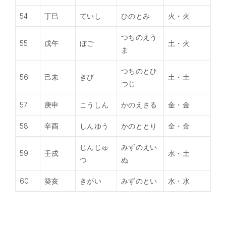
54
丁巳
ていし
ひのとみ
火・火
つちのえう
55
戊午
ぼご
土・火
ま
つちのとひ
56
己未
きび
土・土
つじ
57
庚申
こうしん
かのえさる
金・金
58
辛酉
しんゆう
かのととり
金・金
じんじゅ
みずのえい
59
壬戌
水・土
つ
ぬ
60
癸亥
きがい
みずのとい
水・水