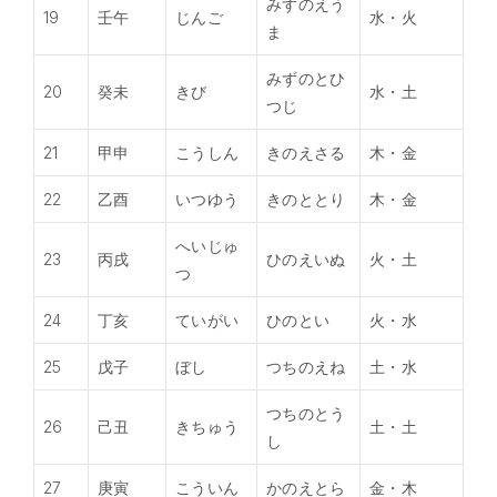
みずのえう
19
壬午
じんご
水・火
ま
みずのとひ
20
癸未
きび
水・土
つじ
21
甲申
こうしん
きのえさる
木・金
22
乙酉
いつゆう
きのととり
木・金
へいじゅ
23
丙戌
ひのえいぬ
火・土
つ
24
丁亥
ていがい
ひのとい
火・水
25
戊子
ぼし
つちのえね
土・水
つちのとう
26
己丑
きちゅう
土・土
し
27
庚寅
こういん
かのえとら
金・木