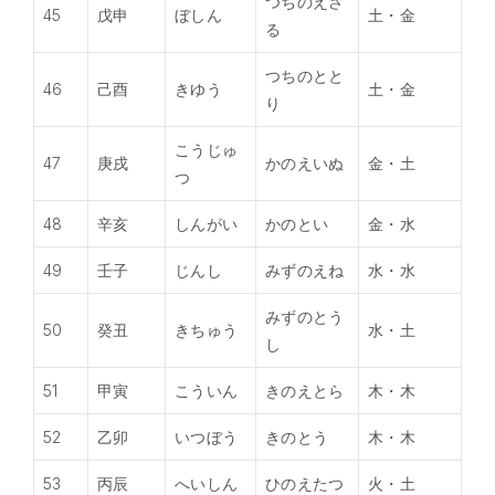
つちのえさ
45
戊申
ぼしん
土・金
る
つちのとと
46
己酉
きゆう
土・金
り
こうじゅ
47
庚戌
かのえいぬ
金・土
つ
48
辛亥
しんがい
かのとい
金・水
49
壬子
じんし
みずのえね
水・水
みずのとう
50
癸丑
きちゅう
水・土
し
51
甲寅
こういん
きのえとら
木・木
52
乙卯
いつぼう
きのとう
木・木
53
丙辰
へいしん
ひのえたつ
火・土