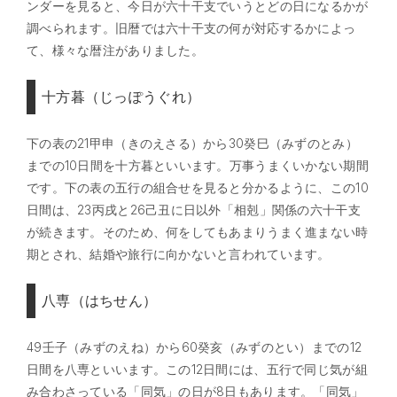
ンダーを見ると、今日が六十干支でいうとどの日になるかが
調べられます。旧暦では六十干支の何が対応するかによっ
て、様々な暦注がありました。
十方暮（じっぽうぐれ）
下の表の21甲申（きのえさる）から30癸巳（みずのとみ）
までの10日間を十方暮といいます。万事うまくいかない期間
です。下の表の五行の組合せを見ると分かるように、この10
日間は、23丙戌と26己丑に日以外「相剋」関係の六十干支
が続きます。そのため、何をしてもあまりうまく進まない時
期とされ、結婚や旅行に向かないと言われています。
八専（はちせん）
49壬子（みずのえね）から60癸亥（みずのとい）までの12
日間を八専といいます。この12日間には、五行で同じ気が組
み合わさっている「同気」の日が8日もあります。「同気」