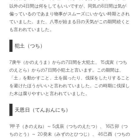
以外の4日間は何をしてもいいですが、同気の8日間は気が
偏っているのであまり物事がスムーズにいかない時期とされ
ていました。また、八専が始まる日の天気がこの期間続くと
も言われていました。
犯土（つち）
7庚午（かのえうま）からの7日間を大犯土、 15戊寅（つち
のえとら）からの7日間小犯土と言います。この期間は、
「土」を動かすこと、土を掘ったり、伐採をしたりすること
を避けたほうがいいと言われていました。この時期に伐採し
た木は腐りやすいと言われていました。
天恩日（てんおんにち）
1甲子（きのえね）～ 5戊辰（つちのえたつ）、 16己卯（つ
ちのとう）～ 20癸未（みずのとひつじ）、 46己酉（つちの