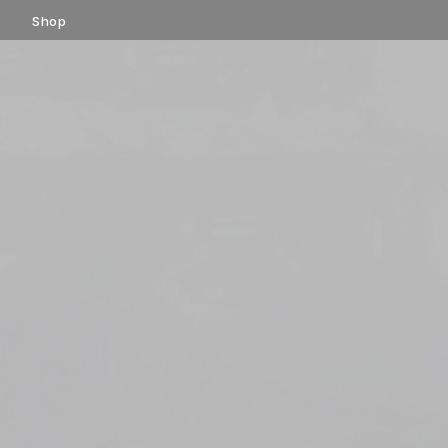
コ
Shop
ン
テ
ン
ツ
へ
ス
キ
ッ
プ