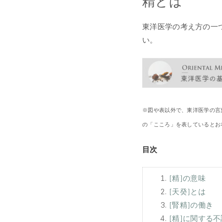
精とは
東洋医学の考え方の一
い。
※図や表以外で、東洋医学の言葉
の「こころ」を表しているとお考
目次
[精]の意味
[天癸]とは
[腎精]の働き
[精]に関する不