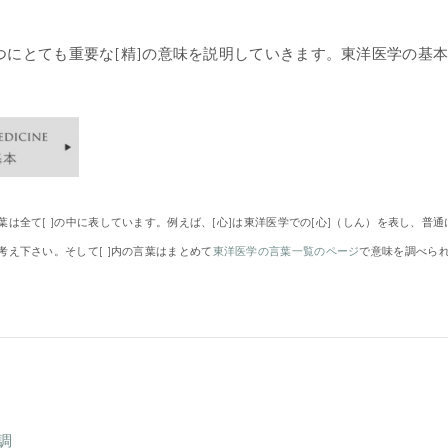
つにとても重要な[精]の意味を説明していきます。東洋医学の基
は全て[ ]の中に表しています。例えば、[心]は東洋医学での[心]（しん）を表し、普
え下さい。そして[ ]内の言葉はまとめて
東洋医学の言葉一覧のページ
で意味を調べら
調