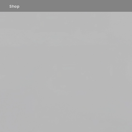
コ
Shop
ン
テ
ン
ツ
へ
ス
キ
ッ
プ