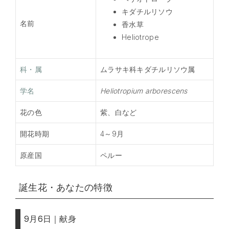
キダチルリソウ
名前
香水草
Heliotrope
科・属
ムラサキ科キダチルリソウ属
学名
Heliotropium arborescens
花の色
紫、白など
開花時期
4～9月
原産国
ペルー
誕生花・あなたの特徴
9月6日｜献身