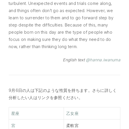
turbulent. Unexpected events and trials come along,
and things often don’t go as expected. However, we
learn to surrender to them and to go forward step by
step despite the difficulties. Because of this, many
people born on this day are the type of people who
focus on making sure they do what they need to do
now, rather than thinking long term.
English text
@hanna.iwanuma
9月6日の人は下記のような性質を持ちます。さらに詳しく
分析したい人はリンクを参照ください。
星座
乙女座
宮
柔軟宮