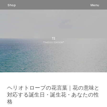
コ
Shop
Menu
ン
テ
ン
ツ
へ
ス
キ
ッ
プ
ヘリオトロープの花言葉｜花の意味と
対応する誕生日・誕生花・あなたの性
格