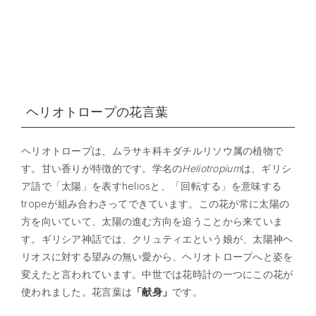
ヘリオトロープの花言葉
ヘリオトロープは、ムラサキ科キダチルリソウ属の植物で
す。甘い香りが特徴的です。学名の
Heliotropium
は、ギリシ
ア語で「太陽」を表すheliosと、「回転する」を意味する
tropeが組み合わさってできています。この花が常に太陽の
方を向いていて、太陽の進む方向を追うことから来ていま
す。ギリシア神話では、クリュティエという娘が、太陽神ヘ
リオスに対する望みの無い愛から、ヘリオトロープへと姿を
変えたと言われています。中世では花時計の一つにこの花が
使われました。花言葉は
「献身」
です。