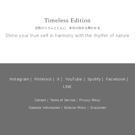
Timeless Edition
自然のリズムとともに、本当の自分を輝かせる
Shine your true self in harmony with the rhythm of nature
Instagram
｜
Pinterest
｜
X
｜
YouTube
｜
Spotify
｜
Facebook
｜
LINE
Contact
｜
Terms of Service
｜
Privacy Policy
Operator Information
｜
Editorial Policy
｜
Disclaimer