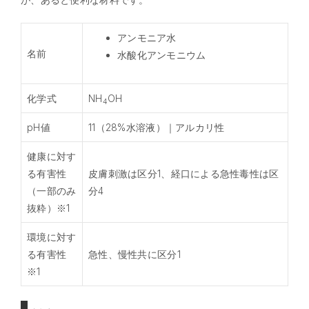
アンモニア水
名前
水酸化アンモニウム
化学式
NH
OH
4
pH値
11
（
28%
水溶液）
｜アルカリ性
健康に対す
る有害性
皮膚刺激は区分1、経口による急性毒性は区
（一部のみ
分4
抜粋）※1
環境に対す
る有害性
急性、慢性共に区分1
※1