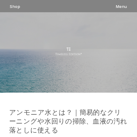
コ
Shop
Menu
ン
テ
ン
ツ
へ
ス
キ
ッ
プ
アンモニア水とは？｜簡易的なクリ
ーニングや水回りの掃除、血液の汚れ
落としに使える