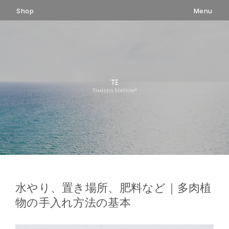
コ
Shop
Menu
ン
テ
ン
ツ
へ
ス
キ
ッ
プ
水やり、置き場所、肥料など｜多肉植
物の手入れ方法の基本