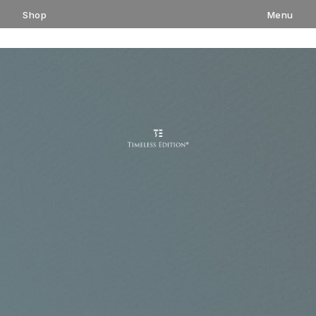
コ
Shop
Menu
ン
テ
ン
ツ
へ
ス
キ
ッ
プ