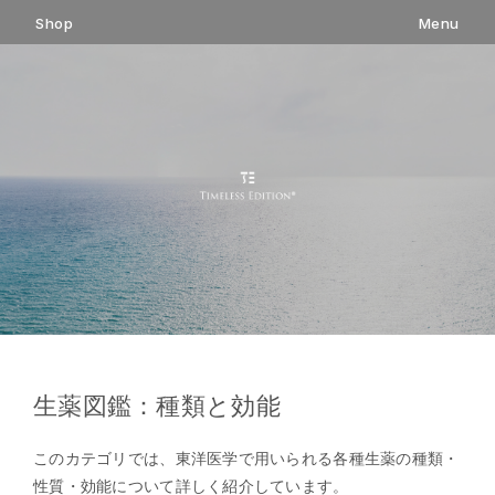
コ
Shop
Menu
ン
テ
ン
ツ
へ
ス
キ
ッ
プ
生薬図鑑：種類と効能
このカテゴリでは、東洋医学で用いられる各種生薬の種類・
性質・効能について詳しく紹介しています。