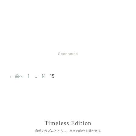
Sponsored
ペ
ペ
ペ
←
前へ
1
…
14
15
ー
ー
ー
ジ
ジ
ジ
Timeless Edition
自然のリズムとともに、本当の自分を輝かせる