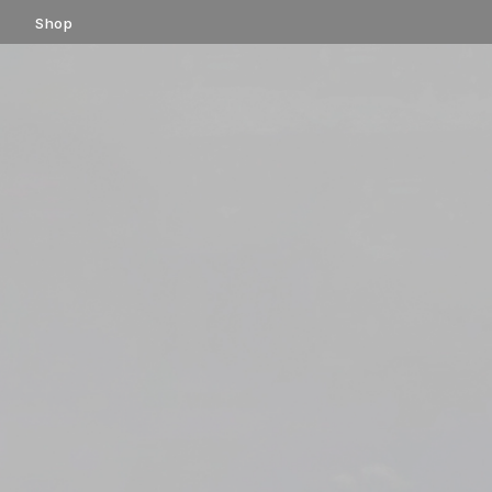
コ
Shop
ン
テ
ン
ツ
へ
ス
キ
ッ
プ