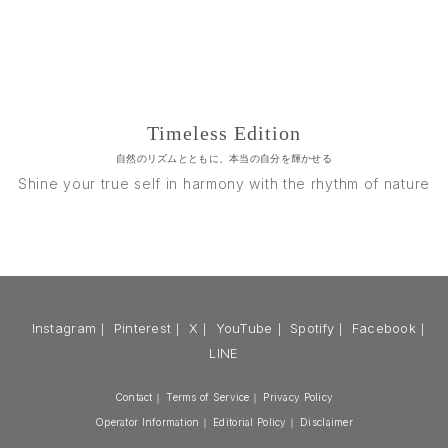
Timeless Edition
自然のリズムとともに、本当の自分を輝かせる
Shine your true self in harmony with the rhythm of nature
Instagram
｜
Pinterest
｜
X
｜
YouTube
｜
Spotify
｜
Facebook
｜
LINE
Contact
｜
Terms of Service
｜
Privacy Policy
Operator Information
｜
Editorial Policy
｜
Disclaimer