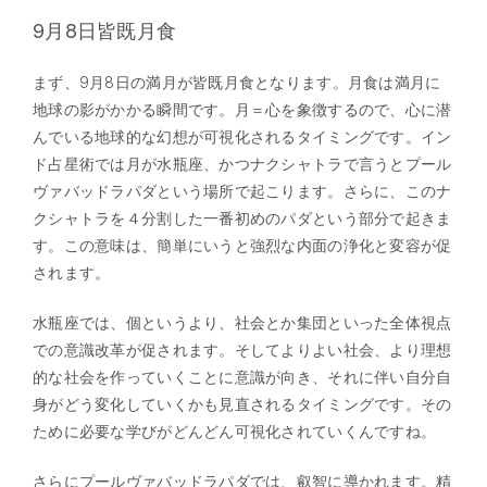
9月8日皆既月食
まず、9月8日の満月が皆既月食となります。月食は満月に
地球の影がかかる瞬間です。月＝心を象徴するので、心に潜
んでいる地球的な幻想が可視化されるタイミングです。イン
ド占星術では月が水瓶座、かつナクシャトラで言うとプール
ヴァバッドラパダという場所で起こります。さらに、このナ
クシャトラを４分割した一番初めのパダという部分で起きま
す。この意味は、簡単にいうと強烈な内面の浄化と変容が促
されます。
水瓶座では、個というより、社会とか集団といった全体視点
での意識改革が促されます。そしてよりよい社会、より理想
的な社会を作っていくことに意識が向き、それに伴い自分自
身がどう変化していくかも見直されるタイミングです。その
ために必要な学びがどんどん可視化されていくんですね。
さらにプールヴァバッドラパダでは、叡智に導かれます。精