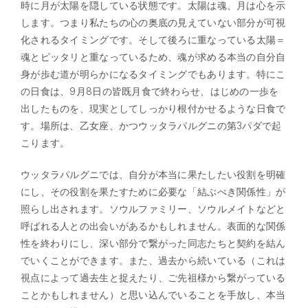
時に月が太陽を隠している状態です。太陽は魂、月は心を示
します。つまり私たちの心の奥底の見えていない部分が可視
化されるタイミングです。そして後ろに重なっている太陽＝
魂とピッタリと重なっているため、魂が求める本当の自分自
身が歩む道が明らかになるタイミングでもあります。特にこ
の日食は、9月8日の皆既月食で終わらせ、はじめの一歩を
出したものを、現実としてしっかり根付かせるような日食で
す。場所は、乙女座、かつウッタラパルグニの第3パダで起
こります。
ウッタラパルグニでは、自分が本当に果たしたい役割を明確
にし、その役割を果たすために必要な「結ぶべき関係性」が
照らし出されます。ソウルファミリー、ソウルメイトなどと
呼ばれる人との出会いがあるかもしれません。表面的な関係
性を終わりにし、深い部分で繋がった同志たちと契約を結ん
でいくことができます。また、過去から続いている（これは
視点によって過去生と捉えたり、ご先祖様から繋がっている
ことかもしれません）と思い込んでいることを手放し、本当