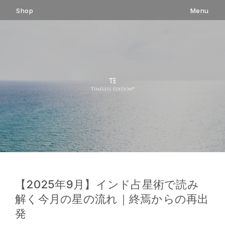
コ
Shop
Menu
ン
テ
ン
ツ
へ
ス
キ
ッ
プ
【2025年9月】インド占星術で読み
解く今月の星の流れ｜終焉からの再出
発