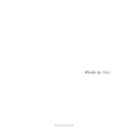
Words by
Yuki
Sponsored