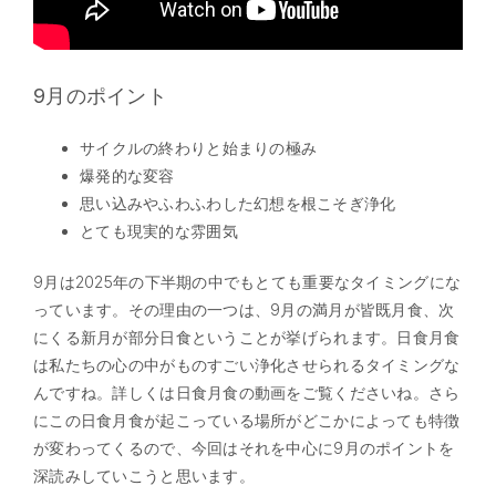
9月のポイント
サイクルの終わりと始まりの極み
爆発的な変容
思い込みやふわふわした幻想を根こそぎ浄化
とても現実的な雰囲気
9月は2025年の下半期の中でもとても重要なタイミングにな
っています。その理由の一つは、9月の満月が皆既月食、次
にくる新月が部分日食ということが挙げられます。日食月食
は私たちの心の中がものすごい浄化させられるタイミングな
んですね。詳しくは日食月食の動画をご覧くださいね。さら
にこの日食月食が起こっている場所がどこかによっても特徴
が変わってくるので、今回はそれを中心に9月のポイントを
深読みしていこうと思います。