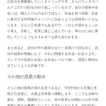
の自分を再構築していくタイミングです。さらにウッタラパ
ルグニの3つ目のpadaで起こっているので、自分の役割や出
会いは、個人レベルのものではなく、社会を担う役割、社会
に奉仕する共同体のメンバーに出会うような意味合いにもな
ります。さらに乙女座でもあるので、これらの流れをしっか
り考え、分析し、現実に落とし込んでいき、周りのために奉
仕していくようなエネルギーも持ち合わせます。
まとめると、自分の中の真実がまた一皮剥けて顔を出し、自
分の役割が明確になり、それに関連する出会いがあります。
そしてその役割と出会いを社会レベルで使い、現実に根付か
せていくような日食です。
その他の惑星の動き
さらに他の惑星の流れを見てみると、9月中頃から太陽と水
星が乙女座に、火星は天秤座へ移動します。ここでも分析や
奉仕、調和、関係性といった、外の世界との関わりの中で現
実的な視点が重要になってくる流れになります。9月中頃に