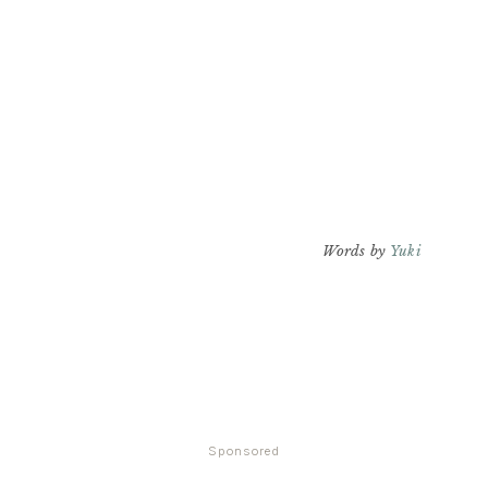
Words by
Yuki
Sponsored