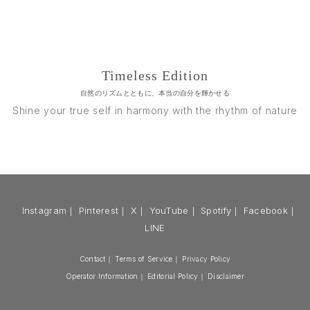
Timeless Edition
自然のリズムとともに、本当の自分を輝かせる
Shine your true self in harmony with the rhythm of nature
Instagram
｜
Pinterest
｜
X
｜
YouTube
｜
Spotify
｜
Facebook
｜
LINE
Contact
｜
Terms of Service
｜
Privacy Policy
Operator Information
｜
Editorial Policy
｜
Disclaimer