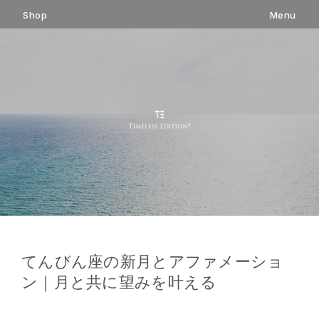
コ
Shop
Menu
ン
テ
ン
ツ
へ
ス
キ
ッ
プ
てんびん座の新月とアファメーショ
ン｜月と共に望みを叶える