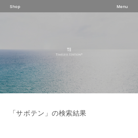
コ
Shop
Menu
ン
テ
ン
ツ
へ
ス
キ
ッ
プ
「
サボテン
」の検索結果