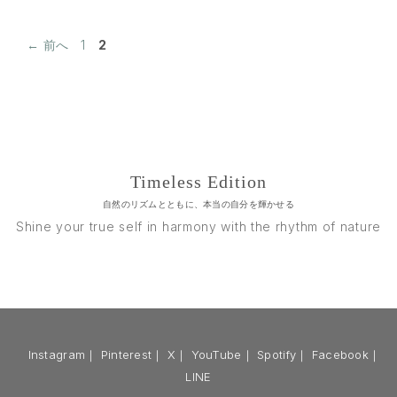
ペ
ペ
←
前へ
1
2
ー
ー
ジ
ジ
Timeless Edition
自然のリズムとともに、本当の自分を輝かせる
Shine your true self in harmony with the rhythm of nature
Instagram
｜
Pinterest
｜
X
｜
YouTube
｜
Spotify
｜
Facebook
｜
LINE