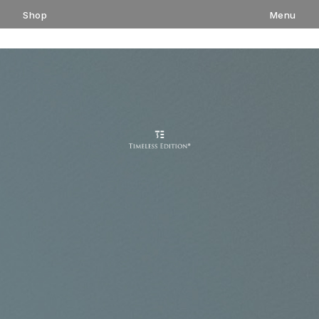
コ
Shop
Menu
ン
テ
ン
ツ
へ
ス
キ
ッ
プ