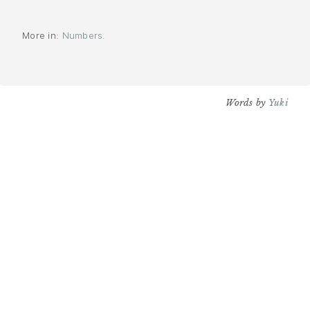
More in:
Numbers.
Words by
Yuki
Sponsored