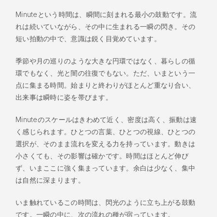
Minuteという時間は、瞬間に刻まれる最小の鼓動です。流
れは続いていながら、その中に生まれる一瞬の閃き。その
短い拍動の中で、意識は鋭く目覚めています。
季節や月の巡りのような大きな円環ではなく、暮らしの循
環でもなく、光と闇の往復でもない。ただ、いまという一
点に集まる時間。始まりと終わりがほとんど重なり合い、
出来事は瞬時に姿を帯びます。
Minuteのスケールはきわめて近く、密度は高く、振動は速
く感じられます。ひとつの言葉、ひとつの視線、ひとつの
選択が、そのまま流れを変える力を持っています。動きは
小さくても、その影響は確かです。時間はほとんど伸び
ず、いまここに強く集まっています。余白は少なく、集中
は自然に深まります。
いま触れているこの時間は、閃光のように立ち上がる鼓動
です。一瞬の中に、次の流れの種が宿っています。