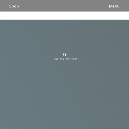
コ
Shop
Menu
ン
テ
ン
ツ
へ
ス
キ
ッ
プ