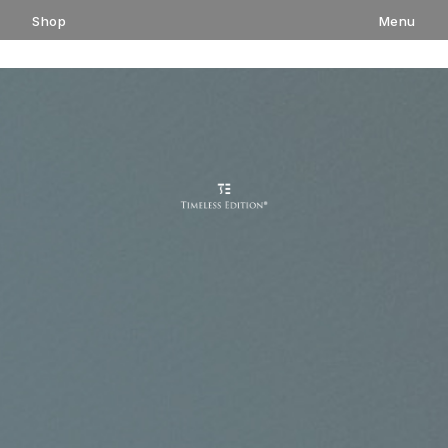
コ
Shop
Menu
ン
テ
ン
ツ
へ
ス
キ
ッ
プ