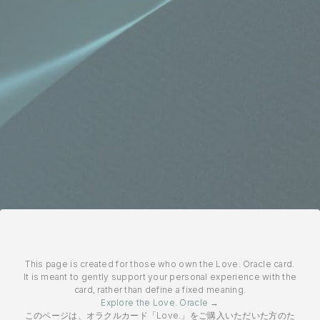
This page is created for those who own the Love. Oracle card.
It is meant to gently support your personal experience with the
card, rather than define a fixed meaning.
Explore the Love. Oracle →
このページは、オラクルカード「Love.」をご購入いただいた方のた