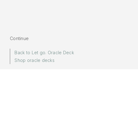
Continue
Back to Let go. Oracle Deck
Shop oracle decks
More in:
Let go.
Words by
Yuki