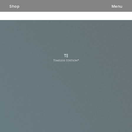
コ
Shop
Menu
ン
テ
ン
ツ
へ
ス
キ
ッ
プ