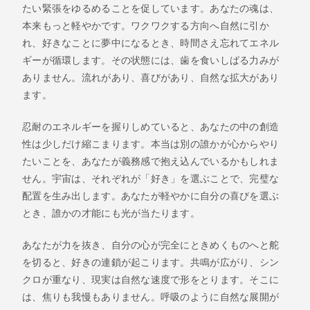
たい緊張をゆるめることを促しています。あなたの魂は、
本来もっと軽やかです。ワクワクする方向へ自然に引か
れ、好きなことに夢中になるとき、時間さえ忘れてエネル
ギーが循環します。その状態には、歯を食いしばる力みが
ありません。流れがあり、喜びがあり、自然な拡大があり
ます。
忍耐のエネルギーを握りしめていると、あなたの中の創造
性は少しだけ縮こまります。本当は別の誰かが心からやり
たいことを、あなたが義務感で抱え込んでいるかもしれま
せん。宇宙は、それぞれが「好き」を選ぶことで、完璧な
配置を生み出します。あなたが軽やかに自分の喜びを選ぶ
とき、誰かの才能にも光が当たります。
あなたが力を抜き、自分の心が完全にときめくものへと舵
を切ると、好きの連鎖が起こります。共鳴が広がり、シン
クロが重なり、現実は自然な速度で形をとります。そこに
は、焦りも我慢もありません。呼吸のように自然な展開が