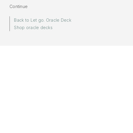
Continue
Back to Let go. Oracle Deck
Shop oracle decks
More in:
Let go.
Words by
Yuki
Sponsored