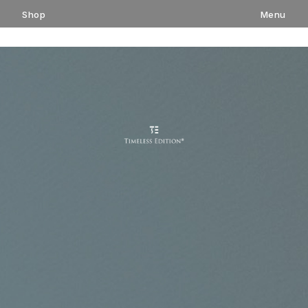
コ
Shop
Menu
ン
テ
ン
ツ
へ
ス
キ
ッ
プ