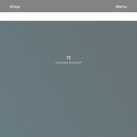
コ
Shop
Menu
ン
テ
ン
ツ
へ
ス
キ
ッ
プ