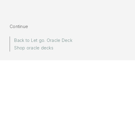
Continue
Back to Let go. Oracle Deck
Shop oracle decks
More in:
Let go.
Words by
Yuki