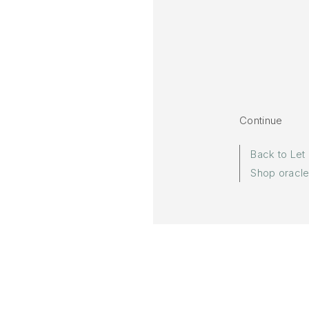
Continue
Back to Let
Shop oracl
More in:
Let go