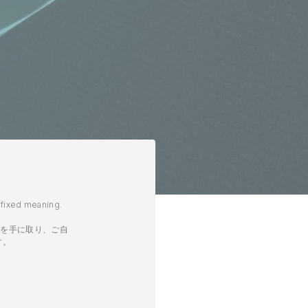
a fixed meaning.
ドを手に取り、ご自
す。