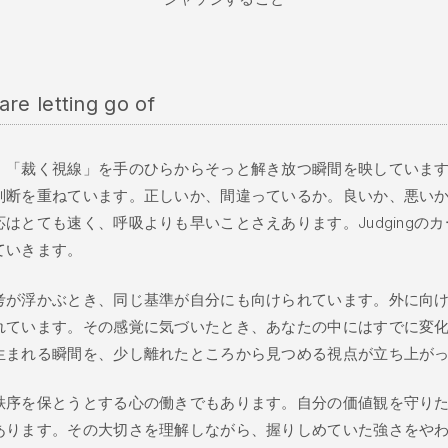
re letting go of
、「裁く視線」を手のひらからそっと解き放つ瞬間を映していま
判断を重ねています。正しいか、間違っているか。良いか、悪い
はとても速く、呼吸よりも早いことさえあります。Judgingの
ていきます。
考が浮かぶとき、同じ基準が自分にも向けられています。外に向
れています。その感覚に気づいたとき、あなたの中にはすでに変
生まれる瞬間を、少し離れたところから見つめる視点が立ち上が
秩序を保とうとする心の働きでもあります。自分の価値観を守り
あります。その大切さを理解しながら、握りしめていた強さをや