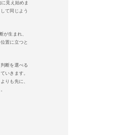
的に見え始めま
そして同じよう
判断が生まれ、
の位置に立つと
。
、判断を選べる
えていきます。
るよりも先に、
す。