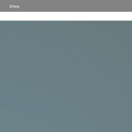
コ
Shop
ン
テ
ン
ツ
へ
ス
キ
ッ
プ