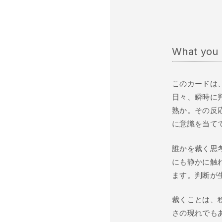
What you a
このカードは
日々、瞬時に
熟か。その反応
に意識を当て
誰かを裁く思
にも静かに触
ます。判断が
裁くことは、
さの現れでも