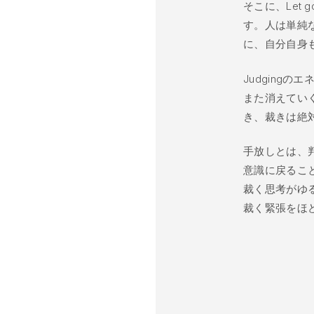
そこに、Let
す。人は単純
に、自分自身
Judging
また消えてい
き、裁きは絶
手放しとは、
意識に戻るこ
裁く思考がゆ
裁く緊張をほ