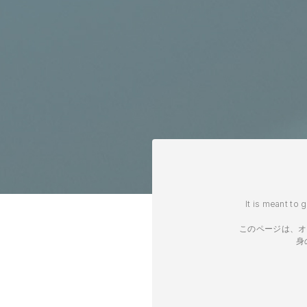
It is meant to 
このページは、オ
身