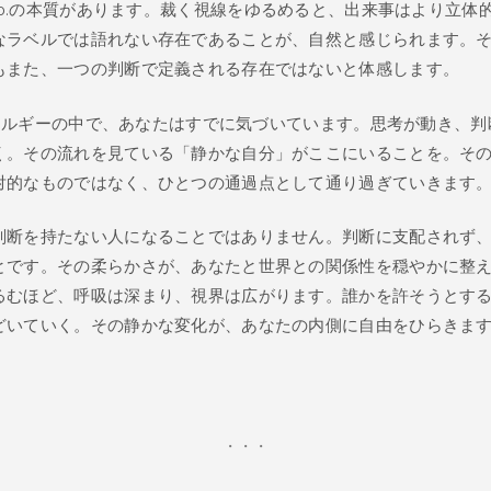
 go.の本質があります。裁く視線をゆるめると、出来事はより立体
なラベルでは語れない存在であることが、自然と感じられます。
もまた、一つの判断で定義される存在ではないと体感します。
のエネルギーの中で、あなたはすでに気づいています。思考が動き、
く。その流れを見ている「静かな自分」がここにいることを。そ
対的なものではなく、ひとつの通過点として通り過ぎていきます
判断を持たない人になることではありません。判断に支配されず
とです。その柔らかさが、あなたと世界との関係性を穏やかに整
るむほど、呼吸は深まり、視界は広がります。誰かを許そうとす
どいていく。その静かな変化が、あなたの内側に自由をひらきま
・・・